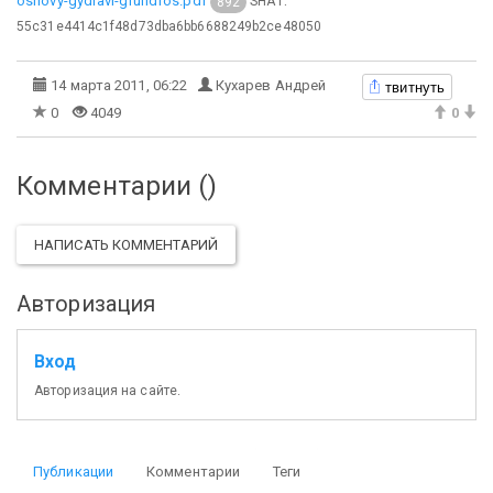
osnovy-gydravl-grundfos.pdf
SHA1:
892
55c31e4414c1f48d73dba6bb6688249b2ce48050
твитнуть
14 марта 2011, 06:22
Кухарев Андрей
0
4049
0
Комментарии (
)
НАПИСАТЬ КОММЕНТАРИЙ
Авторизация
Вход
Авторизация на сайте.
Публикации
Комментарии
Теги