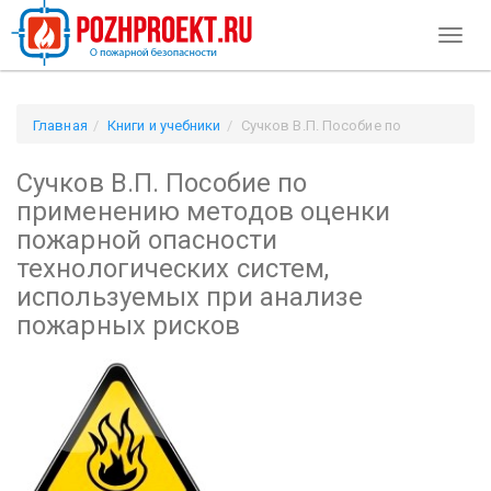
Toggl
naviga
Главная
Книги и учебники
Сучков В.П. Пособие по
применению методов оценки пожарной опасности
Сучков В.П. Пособие по
технологических систем, используемых при анализе
пожарных рисков
применению методов оценки
пожарной опасности
технологических систем,
используемых при анализе
пожарных рисков