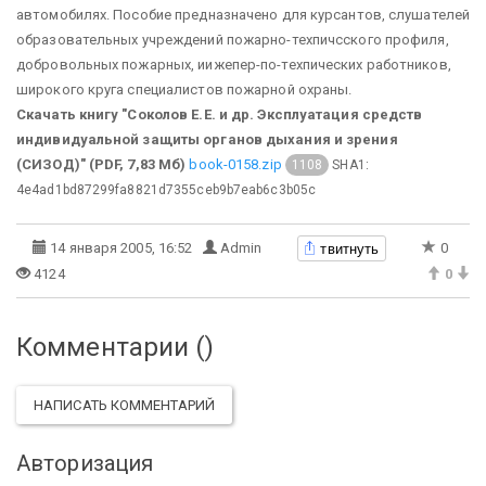
автомобилях. Пособие предназначено для курсантов, слушателей
образовательных учреждений пожарно-техпичсского профиля,
добровольных пожарных, иижепер-по-техпических работников,
широкого круга специалистов пожарной охраны.
Скачать книгу "Соколов Е.Е. и др. Эксплуатация средств
индивидуальной защиты органов дыхания и зрения
(СИЗОД)" (PDF, 7,83 Мб)
book-0158.zip
SHA1:
1108
4e4ad1bd87299fa8821d7355ceb9b7eab6c3b05c
твитнуть
14 января 2005, 16:52
Admin
0
4124
0
Комментарии (
)
НАПИСАТЬ КОММЕНТАРИЙ
Авторизация