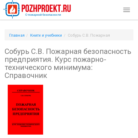
Toggl
naviga
Главная
Книги и учебники
Собурь С.В. Пожарная
безопасность предприятия. Курс пожарно-технического
Собурь С.В. Пожарная безопасность
минимума: Справочник
предприятия. Курс пожарно-
технического минимума:
Справочник