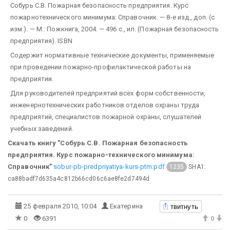
Собурь С.В. Пожарная безопасность предприятия. Курс
пожарнотехнического минимума: Справочник. — 8-е изд., доп. (с
изм.). — М.: Пожкнига, 2004. — 496 c., ил. (Пожарная безопасность
предприятия). ISBN
Содержит нормативные технические документы, применяемые
при проведении пожарно-профилактической работы на
предприятии.
Для руководителей предприятий всех форм собственности,
инженернотехнических работников отделов охраны труда
предприятий, специалистов пожарной охраны, слушателей
учебных заведений.
Скачать книгу "Собурь С.В. Пожарная безопасность
предприятия. Курс пожарно-технического минимума:
Справочник"
sobur-pb-predpriyatiya-kurs-ptm.pdf
SHA1:
1235
ca88badf7d635a4c812b66cd06c6ae8fe2d7494d
твитнуть
25 февраля 2010, 10:04
Екатерина
0
6391
0