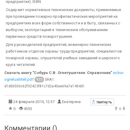
предприятия). ISBN
Содержит нормативные технические документы, применяемые
при проведении пожарно-профилактических мероприятий на
предприятиях всех форм собственности и в быту, связанных с
выбором, эксплуатацией и техническим обслуживанием
первичных средств пожаротушения.
Для руководителей предприятий, инженерно-технических
работников отделов охраны труда предприятий, специалистов
пожарной охраны, слушателей учебных заведений и широкого
круга читателей.
Скачать книгу "Собурь С.В. Огнетушители: Справочник"
sobur-
ognetushiteli.pdf
SHA1:
923
d1d6b503c62f32423f81c7d2a40ae69a7a1454d1
твитнуть
24 февраля 2010, 12:37
Екатерина
0
4355
0
Комментарии (
)