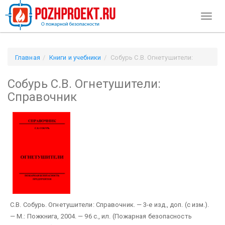
Toggl
naviga
Главная
Книги и учебники
Собурь С.В. Огнетушители:
Справочник
Собурь С.В. Огнетушители:
Справочник
С.В. Собурь. Огнетушители: Справочник. — 3-е изд., доп. (с изм.).
— М.: Пожкнига, 2004. — 96 с., ил. (Пожарная безопасность