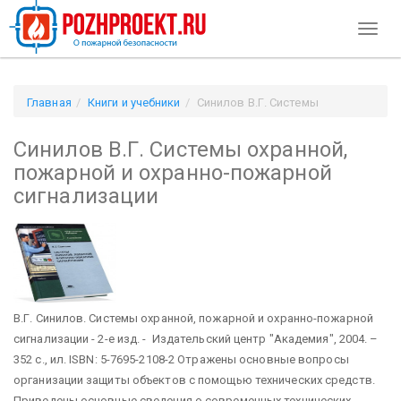
Toggl
naviga
Главная
Книги и учебники
Синилов В.Г. Системы
охранной, пожарной и охранно-пожарной сигнализации
Синилов В.Г. Системы охранной,
пожарной и охранно-пожарной
сигнализации
В.Г. Синилов. Системы охранной, пожарной и охранно-пожарной
сигнализации - 2-е изд. - Издательский центр "Академия", 2004. –
352 с., ил. ISBN: 5-7695-2108-2 Отражены основные вопросы
организации защиты объектов с помощью технических средств.
Приведены основные сведения о современных технических