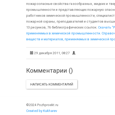
пожароопасные свойства газообразных, жидких и тве
промышленности и представляющих пожарную опаснос
работников химической промышленности, специалисто
пожарной охраны, преподавателей и студентов высших 
13 рисунков, 76 библиографических ссылок.
Скачать "
применяемых в химической промышленности. Справочни
веществ и материалов, применяемых в химической про
29 декабря 2011, 08:27
Комментарии (
)
НАПИСАТЬ КОММЕНТАРИЙ
©2024 Pozhproekt.ru
Created by Kukharev