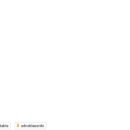
takte
odnoklassniki