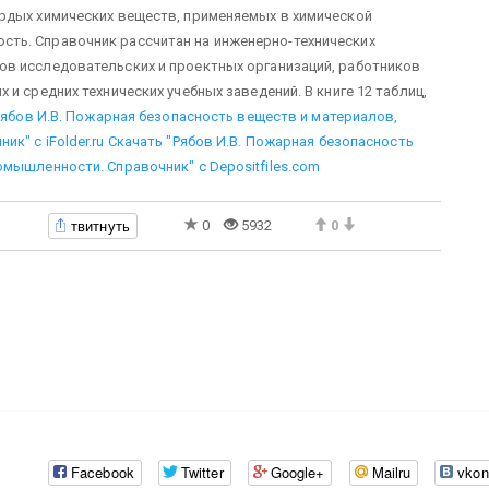
рдых химических веществ, применяемых в химической
ть. Справочник рассчитан на инженерно-технических
в исследовательских и проектных организаций, работников
и средних технических учебных заведений. В книге 12 таблиц,
Рябов И.В. Пожарная безопасность веществ и материалов,
к" с iFolder.ru
Скачать "Рябов И.В. Пожарная безопасность
мышленности. Справочник" с Depositfiles.com
твитнуть
0
5932
0
Facebook
Twitter
Google+
Mailru
vkon