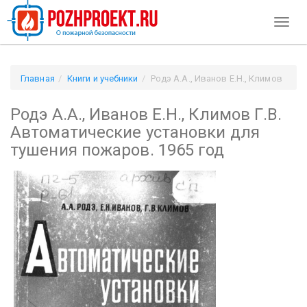
Toggl
naviga
Главная
Книги и учебники
Родэ А.А., Иванов Е.Н., Климов
Г.В. Автоматические установки для тушения пожаров. 1965
Родэ А.А., Иванов Е.Н., Климов Г.В.
год
Автоматические установки для
тушения пожаров. 1965 год