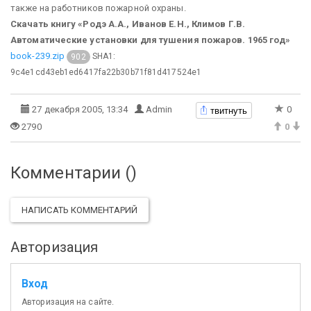
также на работников пожарной охраны.
Скачать книгу «Родэ А.А., Иванов Е.Н., Климов Г.В.
Автоматические установки для тушения пожаров. 1965 год»
book-239.zip
SHA1:
902
9c4e1cd43eb1ed6417fa22b30b71f81d417524e1
твитнуть
27 декабря 2005, 13:34
Admin
0
2790
0
Комментарии (
)
НАПИСАТЬ КОММЕНТАРИЙ
Авторизация
Вход
Авторизация на сайте.