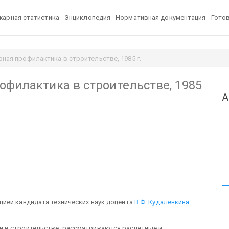
арная статистика
Энциклопедия
Нормативная документация
Гото
рная профилактика в строительстве, 1985 г.
офилактика в строительстве, 1985
А
ией кандидата технических наук доцента
В.Ф. Кудаленкина
.
 в строительстве, рассматриваются расчетные и