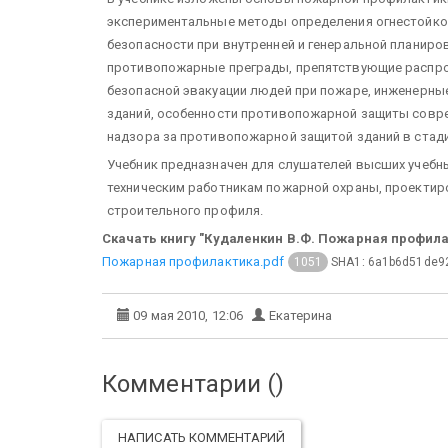
экспериментальные методы определения огнестойко
безопасности при внутренней и генеральной планиро
противопожарные преграды, препятствующие распро
безопасной эвакуации людей при пожаре, инженерны
зданий, особенности противопожарной защиты совр
надзора за противопожарной защитой зданий в стади
Учебник предназначен для слушателей высших учебн
техническим работникам пожарной охраны, проектир
строительного профиля.
Скачать книгу "Кудаленкин В.Ф. Пожарная профилак
Пожарная профилактика.pdf
SHA1: 6a1b6d51de9
1051
09 мая 2010, 12:06
Екатерина
Комментарии (
)
НАПИСАТЬ КОММЕНТАРИЙ