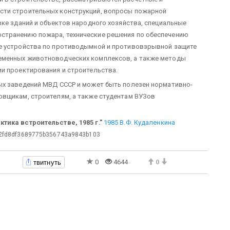
сти строительных конструкций, вопросы пожарной
вке зданий и объектов народного хозяйства, специальные
странению пожара, технические решения по обеспечению
е устройства по противодымной и противовзрывной защите
еменных животноводческих комплексов, а также методы
и проектирования и строительства.
ых заведений МВД СССР и может быть полезен нормативно-
овщикам, строителям, а также студентам ВУЗов
тика встроительстве, 1985 г."
1985 В.Ф. Кудаленкина
2fd8df3689775b356743a9843b103
твитнуть
0
4644
0