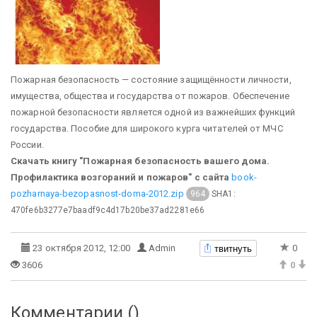
Пожарная безопасность — состояние защищённости личности,
имущества, общества и государства от пожаров. Обеспечение
пожарной безопасности является одной из важнейших функций
государства. Пособие для широкого курга читателей от МЧС
России.
Скачать книгу "Пожарная безопасность вашего дома.
Профилактика возгораний и пожаров" с сайта
book-
pozharnaya-bezopasnost-doma-2012.zip
SHA1:
964
470fe6b3277e7baadf9c4d17b20be37ad2281e66
твитнуть
23 октября 2012, 12:00
Admin
0
3606
0
Комментарии (
)