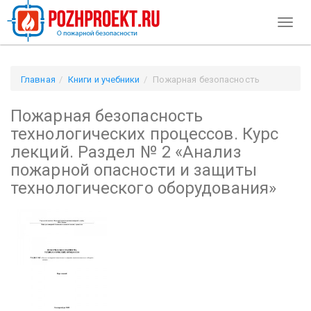
Toggl
naviga
Главная
Книги и учебники
Пожарная безопасность
технологических процессов. Курс лекций. Раздел № 2
Пожарная безопасность
«Анализ пожарной опасности и защиты технологического
оборудования»
технологических процессов. Курс
лекций. Раздел № 2 «Анализ
пожарной опасности и защиты
технологического оборудования»