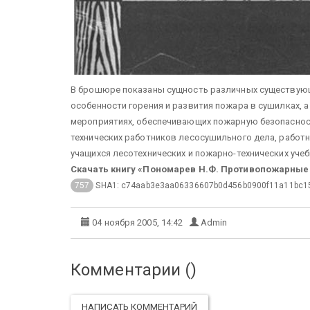
В брошюре показаны сущность различных существующ
особенности горения и развития пожара в сушилках, 
мероприятиях, обеспечивающих пожарную безопаснос
технических работников лесосушильного дела, работ
учащихся лесотехнических и пожарно-технических учеб
Скачать книгу «Пономарев Н.Ф. Противопожарные 
SHA1: c74aab3e3aa06336607b0d456b0900f11a11bc1
757
04 ноября 2005, 14:42
Admin
Комментарии (
)
НАПИСАТЬ КОММЕНТАРИЙ