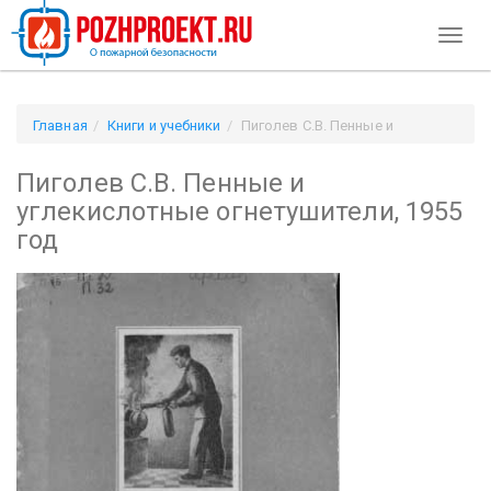
Toggl
naviga
Главная
Книги и учебники
Пиголев С.В. Пенные и
углекислотные огнетушители, 1955 год
Пиголев С.В. Пенные и
углекислотные огнетушители, 1955
год