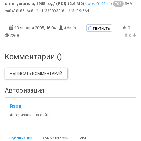
огнетушители, 1955 год" (PDF, 12,6 Мб)
book-0146.zip
SHA1:
703
ca0400b86a6c8ef1e1f3690930f61e6f3e09f66d
твитнуть
13 января 2005, 16:04
Admin
0
2268
0
Комментарии (
)
НАПИСАТЬ КОММЕНТАРИЙ
Авторизация
Вход
Авторизация на сайте.
Публикации
Комментарии
Теги