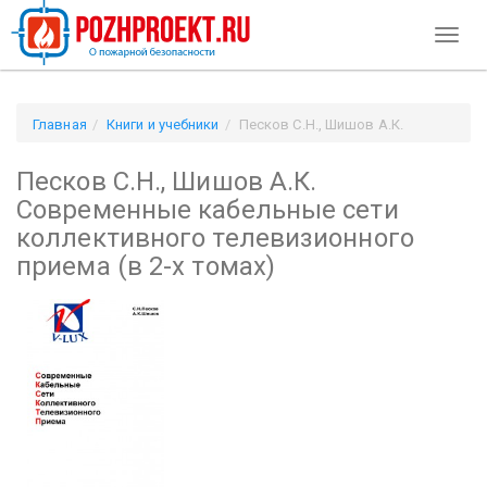
Toggl
naviga
Главная
Книги и учебники
Песков С.Н., Шишов А.К.
Современные кабельные сети коллективного
Песков С.Н., Шишов А.К.
телевизионного приема (в 2-х томах)
Современные кабельные сети
коллективного телевизионного
приема (в 2-х томах)