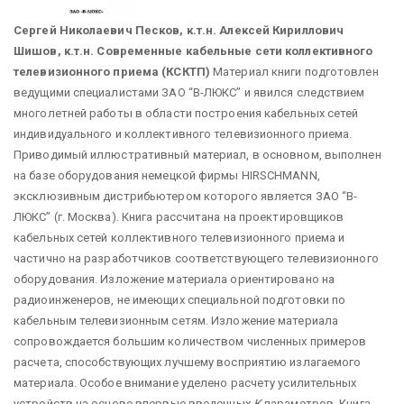
Сергей Николаевич Песков, к.т.н.
Алексей Кириллович
Шишов, к.т.н.
Современные кабельные сети
коллективного
телевизионного приема (КСКТП)
Материал книги подготовлен
ведущими специалистами ЗАО “В-ЛЮКС” и явился следствием
многолетней работы в области построения кабельных сетей
индивидуального и коллективного телевизионного приема.
Приводимый иллюстративный материал, в основном, выполнен
на базе оборудования немецкой фирмы HIRSCHMANN,
эксклюзивным дистрибьютером которого является ЗАО “В-
ЛЮКС” (г. Москва). Книга рассчитана на проектировщиков
кабельных сетей коллективного телевизионного приема и
частично на разработчиков соответствующего телевизионного
оборудования. Изложение материала ориентировано на
радиоинженеров, не имеющих специальной подготовки по
кабельным телевизионным сетям. Изложение материала
сопровождается большим количеством численных примеров
расчета, способствующих лучшему восприятию излагаемого
материала. Особое внимание уделено расчету усилительных
устройств на основе впервые введенных
К
-параметров. Книга