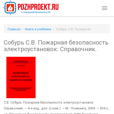
Toggl
naviga
Главная
Книги и учебники
Собурь С.В. Пожарная
безопасность электроустановок: Справочник.
Собурь С.В. Пожарная безопасность
электроустановок: Справочник.
С.В. Собурь. Пожарная безопасность электроустановок:
Справочник. — 4-е изд., доп. (с изм.). — М.: Пожкнига, 2004. — 304 с.,