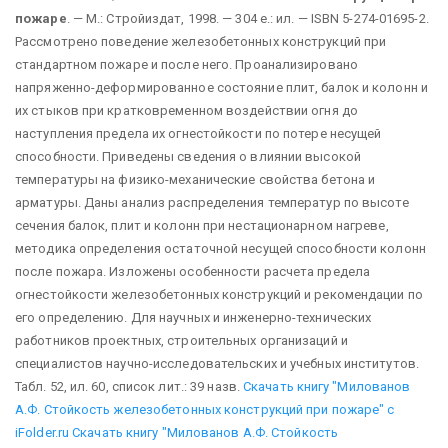
пожаре
. — М.: Стройиздат, 1998. — 304 е.: ил. — ISBN 5-274-01695-2.
Рассмотрено поведение железобетонных конструкций при
стандартном пожаре и после него. Проанализировано
напряженно-деформированное состояние плит, балок и колонн и
их стыков при кратковременном воздействии огня до
наступления предела их огнестойкости по потере несущей
способности. Приведены сведения о влиянии высокой
температуры на физико-механические свойства бетона и
арматуры. Даны анализ распределения температур по высоте
сечения балок, плит и колонн при нестационарном нагреве,
методика определения остаточной несущей способности колонн
после пожара. Изложены особенности расчета предела
огнестойкости железобетонных конструкций и рекомендации по
его определению. Для научных и инженерно-технических
работников проектных, строительных организаций и
специалистов научно-исследовательских и учебных институтов.
Табл. 52, ил. 60, список лит.: 39 назв.
Скачать книгу "Милованов
А.Ф. Стойкость железобетонных конструкций при пожаре" с
iFolder.ru
Скачать книгу "Милованов А.Ф. Стойкость