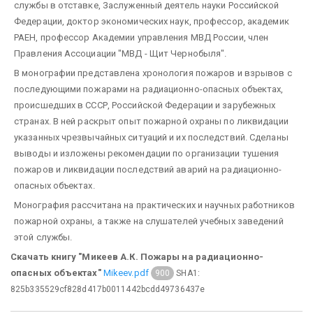
службы в отставке, Заслуженный деятель науки Российской
Федерации, доктор экономических наук, профессор, академик
РАЕН, профессор Академии управления МВД России, член
Правления Ассоциации "МВД - Щит Чернобыля".
В монографии представлена хронология пожаров и взрывов с
последующими пожарами на радиационно-опасных объектах,
происшедших в СССР, Российской Федерации и зарубежных
странах. В ней раскрыт опыт пожарной охраны по ликвидации
указанных чрезвычайных ситуаций и их последствий. Сделаны
выводы и изложены рекомендации по организации тушения
пожаров и ликвидации последствий аварий на радиационно-
опасных объектах.
Монография рассчитана на практических и научных работников
пожарной охраны, а также на слушателей учебных заведений
этой службы.
Скачать книгу "Микеев А.К. Пожары на радиационно-
опасных объектах"
Mikeev.pdf
SHA1:
900
825b335529cf828d417b0011442bcdd49736437e