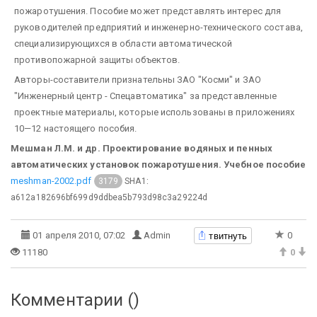
пожаротушения. Пособие может представлять интерес для
руководителей предприятий и инженерно-технического состава,
специализирующихся в области автоматической
противопожарной защиты объектов.
Авторы-составители признательны ЗАО "Косми" и ЗАО
"Инженерный центр - Спецавтоматика" за представленные
проектные материалы, которые использованы в приложениях
10—12 настоящего пособия.
Мешман Л.М. и др. Проектирование водяных и пенных
автоматических установок пожаротушения. Учебное пособие
meshman-2002.pdf
SHA1:
3179
a612a182696bf699d9ddbea5b793d98c3a29224d
твитнуть
01 апреля 2010, 07:02
Admin
0
11180
0
Комментарии (
)