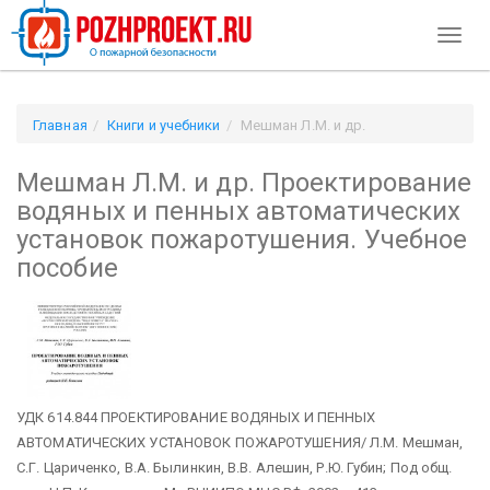
Toggl
naviga
Главная
Книги и учебники
Мешман Л.М. и др.
Проектирование водяных и пенных автоматических
Мешман Л.М. и др. Проектирование
установок пожаротушения. Учебное пособие
водяных и пенных автоматических
установок пожаротушения. Учебное
пособие
УДК 614.844 ПРОЕКТИРОВАНИЕ ВОДЯНЫХ И ПЕННЫХ
АВТОМАТИЧЕСКИХ УСТАНОВОК ПОЖАРОТУШЕНИЯ/ Л.М. Мешман,
С.Г. Цариченко, В.А. Былинкин, В.В. Алешин, Р.Ю. Губин; Под общ.