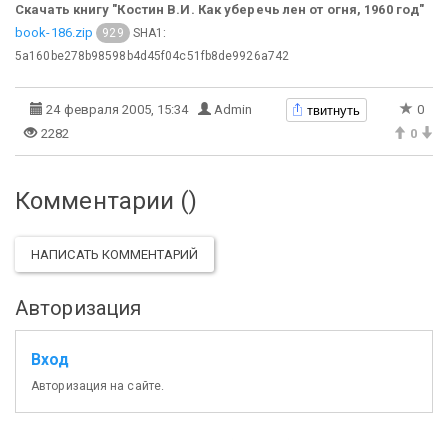
Скачать книгу "Костин В.И. Как уберечь лен от огня, 1960 год"
book-186.zip
SHA1:
929
5a160be278b98598b4d45f04c51fb8de9926a742
твитнуть
24 февраля 2005, 15:34
Admin
0
2282
0
Комментарии (
)
НАПИСАТЬ КОММЕНТАРИЙ
Авторизация
Вход
Авторизация на сайте.