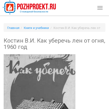
Toggl
naviga
Главная
Книги и учебники
Костин В.И. Как уберечь лен от
огня, 1960 год
Костин В.И. Как уберечь лен от огня,
1960 год