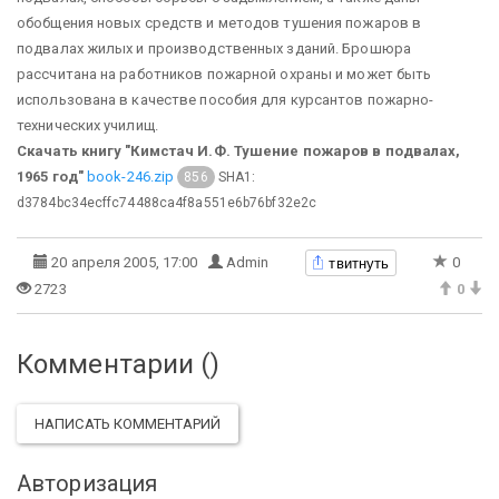
обобщения новых средств и методов тушения пожаров в
подвалах жилых и производственных зданий. Брошюра
рассчитана на работников пожарной охраны и может быть
использована в качестве пособия для курсантов пожарно-
технических училищ.
Скачать книгу "Кимстач И.Ф. Тушение пожаров в подвалах,
1965 год"
book-246.zip
SHA1:
856
d3784bc34ecffc74488ca4f8a551e6b76bf32e2c
твитнуть
20 апреля 2005, 17:00
Admin
0
2723
0
Комментарии (
)
НАПИСАТЬ КОММЕНТАРИЙ
Авторизация