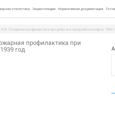
арная статистика
Энциклопедия
Нормативная документация
Гото
в Н.Ф. Пожарная профилактика при добыче и переработке нефти. 1939 
 Пожарная профилактика при
А
1939 год