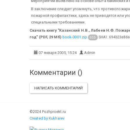
мероприятий выявлено на основе опыта бакинских и 
В заключение следует упомянуть, что противопожар
пожарной профилактики, здесь не приводятся или уп
специальными требованиями.
Скачать книгу "Казанский Н.В., Лабеев Н.Ф. Пожар
год" (PDF, 29 Мб)
book-0001.zip
SHA1: 694b23e8de
655
07 января 2005, 15:24
Admin
Комментарии (
)
НАПИСАТЬ КОММЕНТАРИЙ
©2024 Pozhproekt.ru
Created by Kukharev