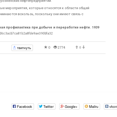
грозненских нефтепредприятий.
ные мероприятия, которые относятся к области общей
оминаются вскользь, поскольку они имеют связь с
ная профилактика при добыче и переработке нефти. 1939
d6c3acb7ca81b2a8fde9ae390bfa32
твитнуть
0
2774
0
Facebook
Twitter
Google+
Mailru
vkon