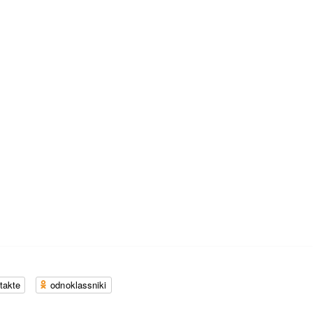
takte
odnoklassniki