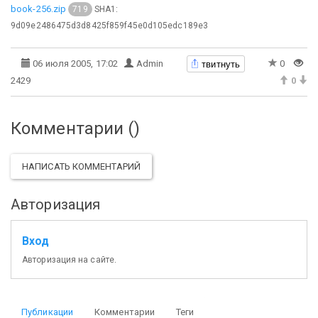
book-256.zip
SHA1:
719
9d09e2486475d3d8425f859f45e0d105edc189e3
твитнуть
06 июля 2005, 17:02
Admin
0
2429
0
Комментарии (
)
НАПИСАТЬ КОММЕНТАРИЙ
Авторизация
Вход
Авторизация на сайте.
Публикации
Комментарии
Теги