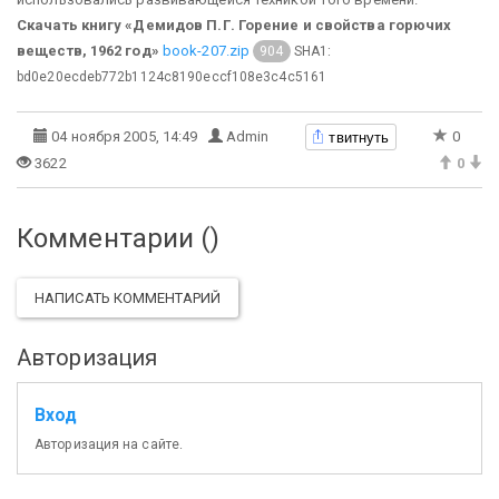
Скачать книгу «Демидов П.Г. Горение и свойства горючих
веществ, 1962 год»
book-207.zip
SHA1:
904
bd0e20ecdeb772b1124c8190eccf108e3c4c5161
твитнуть
04 ноября 2005, 14:49
Admin
0
3622
0
Комментарии (
)
НАПИСАТЬ КОММЕНТАРИЙ
Авторизация
Вход
Авторизация на сайте.