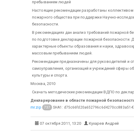
пребыванием людей
Настоящие рекомендации разработаны коллективом 
пожарного общества при поддержке Научно-исследо
безопасности.
В рекомендациях дан анализ требований пожарной б
по подготовке декларации пожарной безопасности. 
характерные объекты образования и науки, здравоохр
массовым пребыванием людей.
Рекомендации предназначены для руководителей и с
самоуправления, организаций и учреждений сферы об
культуры и спорта.
Москва, 2010
Скачать методические рекомендации ВДПО по декла
Декларирование в области пожарной безопаснос
mr.zip
SHA1: d75c66fd20a652796c6d4270cc883a514
737
07 октября 2011, 13:20
Кухарев Андрей