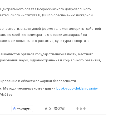
Центрального совета Всероссийского добровольного
вательского института ВДПО по обеспечению пожарной
езопасности, в доступной форме изложен алгоритм действий
Даны подробные примеры подготовки деклараций на
анения и социального развития, культуры и спорта, с
пециалистов органов государственной власти, местного
разования, науки, здравоохранения и социального развития,
рированию в области пожарной безопасности
ти. Методическиерекомендации
book-vdpo-deklarirovanie-
7dc58ee
твитнуть
0
2761
0