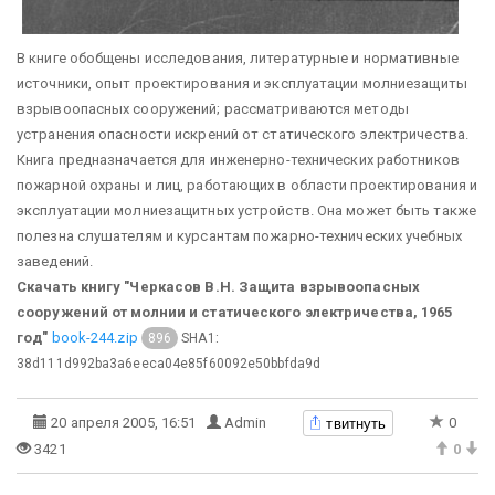
В книге обобщены исследования, литературные и нормативные
источники, опыт проектирования и эксплуатации молниезащиты
взрывоопасных сооружений; рассматриваются методы
устранения опасности искрений от статического электричества.
Книга предназначается для инженерно-технических работников
пожарной охраны и лиц, работающих в области проектирования и
эксплуатации молниезащитных устройств. Она может быть также
полезна слушателям и курсантам пожарно-технических учебных
заведений.
Скачать книгу "Черкасов В.Н. Защита взрывоопасных
сооружений от молнии и статического электричества, 1965
год"
book-244.zip
SHA1:
896
38d111d992ba3a6eeca04e85f60092e50bbfda9d
твитнуть
20 апреля 2005, 16:51
Admin
0
3421
0