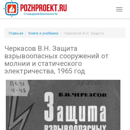
Toggl
naviga
Главная
Книги и учебники
Черкасов В.Н. Защита
взрывоопасных сооружений от молнии и статического
Черкасов В.Н. Защита
электричества, 1965 год
взрывоопасных сооружений от
молнии и статического
электричества, 1965 год