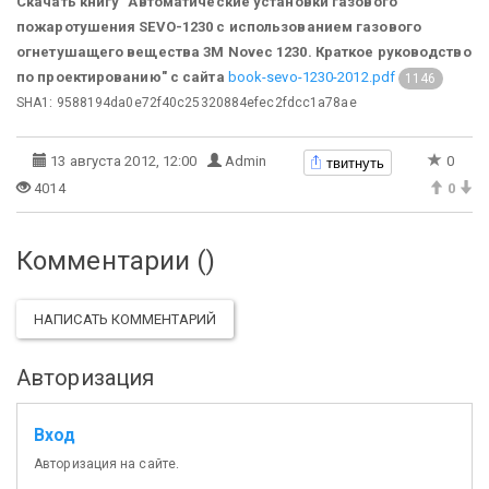
Скачать книгу "Автоматические установки газового
пожаротушения SEVO-1230 с использованием газового
огнетушащего вещества 3М Novec 1230. Краткое руководство
по проектированию" с сайта
book-sevo-1230-2012.pdf
1146
SHA1: 9588194da0e72f40c25320884efec2fdcc1a78ae
твитнуть
13 августа 2012, 12:00
Admin
0
4014
0
Комментарии (
)
НАПИСАТЬ КОММЕНТАРИЙ
Авторизация
Вход
Авторизация на сайте.