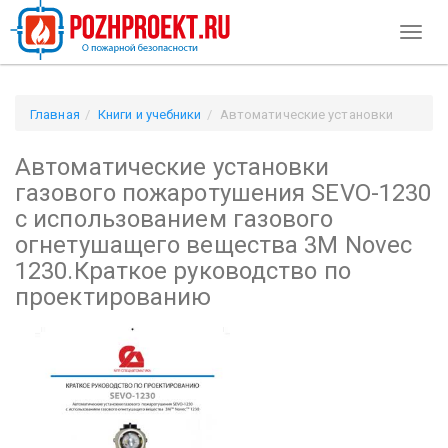
Toggl
naviga
Главная
Книги и учебники
Автоматические установки
газового пожаротушения SEVO-1230 с использованием
Автоматические установки
газового огнетушащего вещества 3М Novec 1230.Краткое
руководство по проектированию
газового пожаротушения SEVO-1230
с использованием газового
огнетушащего вещества 3М Novec
1230.Краткое руководство по
проектированию