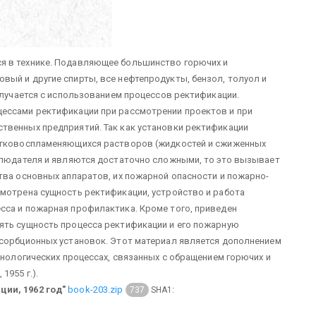
я в технике. Подавляющее большинство горючих и
ый и другие спирты, все нефтепродукты, бензол, толуол и
олучается с использованием процессов ректификации.
ессами ректификации при рассмотрении проектов и при
твенных предприятий. Так как установки ректификации
легковоспламеняющихся растворов (жидкостей и сжиженных
аблюдателя и являются достаточно сложными, то это вызывает
тва основных аппаратов, их пожарной опасности и пожарно-
смотрена сущность ректификации, устройство и работа
сса и пожарная профилактика. Кроме того, приведен
ять сущность процесса ректификации и его пожарную
дсорбционных установок. Этот материал является дополнением
хнологических процессах, связанных с обращением горючих и
955 г.).
ии, 1962 год"
book-203.zip
SHA1:
737