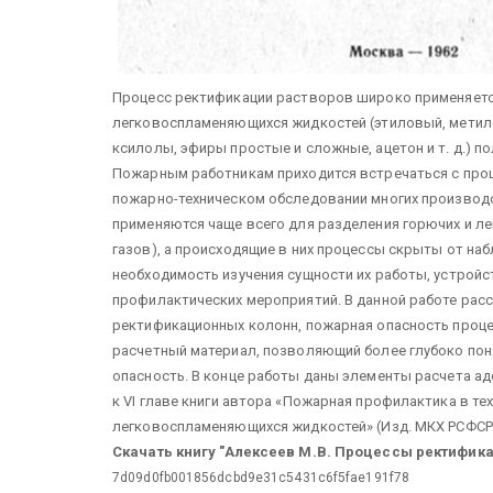
Процесс ректификации растворов широко применяетс
легковоспламеняющихся жидкостей (этиловый, метилов
ксилолы, эфиры простые и сложные, ацетон и т. д.) п
Пожарным работникам приходится встречаться с проц
пожарно-техническом обследовании многих производс
применяются чаще всего для разделения горючих и 
газов), а происходящие в них процессы скрыты от н
необходимость изучения сущности их работы, устройс
профилактических мероприятий. В данной работе рас
ректификационных колонн, пожарная опасность проце
расчетный материал, позволяющий более глубоко пон
опасность. В конце работы даны элементы расчета а
к VI главе книги автора «Пожарная профилактика в те
легковоспламеняющихся жидкостей» (Изд. МКХ РСФСР, 1
Скачать книгу "Алексеев М.В. Процессы ректификац
7d09d0fb001856dcbd9e31c5431c6f5fae191f78