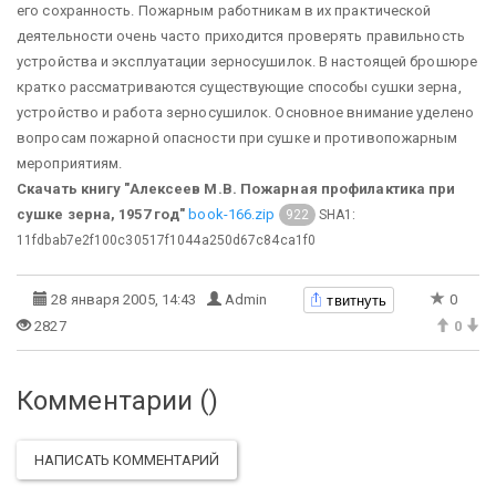
его сохранность. Пожарным работникам в их практической
деятельности очень часто приходится проверять правильность
устройства и эксплуатации зерносушилок. В настоящей брошюре
кратко рассматриваются существующие способы сушки зерна,
устройство и работа зерносушилок. Основное внимание уделено
вопросам пожарной опасности при сушке и противопожарным
мероприятиям.
Скачать книгу "Алексеев М.В. Пожарная профилактика при
сушке зерна, 1957 год"
book-166.zip
SHA1:
922
11fdbab7e2f100c30517f1044a250d67c84ca1f0
твитнуть
28 января 2005, 14:43
Admin
0
2827
0
Комментарии (
)
НАПИСАТЬ КОММЕНТАРИЙ