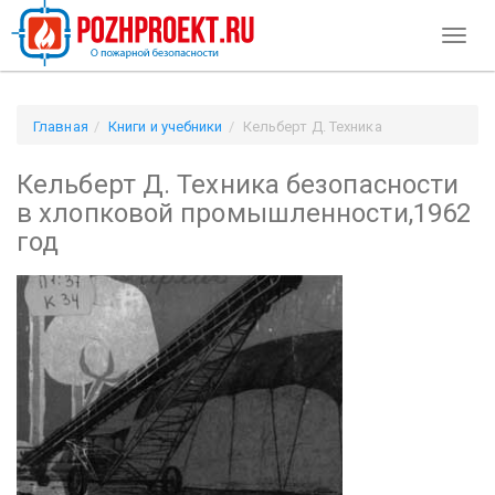
Toggl
naviga
Главная
Книги и учебники
Кельберт Д. Техника
безопасности в хлопковой промышленности,1962 год
Кельберт Д. Техника безопасности
в хлопковой промышленности,1962
год