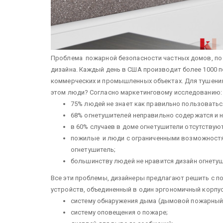
Проблема пожарной безопасности частных домов, по 
дизайна. Каждый день в США производит более 1000 п
коммерческих и промышленных объектах. Для тушения 
этом люди? Согласно маркетинговому исследованию:
75% людей не знает как правильно пользоватьс
68% огнетушителей неправильно содержатся и н
в 60% случаев в доме огнетушители отсутствуют
пожилые и люди с ограниченными возможностям
огнетушитель;
большинству людей не нравится дизайн огнетуш
Все эти проблемы, дизайнеры предлагают решить с 
устройств, объединенный в один эргономичный корпу
систему обнаружения дыма (дымовой пожарный
систему оповещения о пожаре;