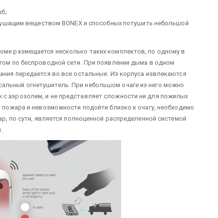
б;
етушащим веществом BONEX и способных потушить небольшой
оме размещается несколько таких комплектов, по одному в
угом по беспроводной сети. При появлении дыма в одном
рания передается во все остальные. Из корпуса извлекаются
альный огнетушитель. При небольшом очаге из него можно
 с аэрозолем, и не представляет сложности ни для пожилых
и пожара и невозможности подойти близко к очагу, необходимо
cap, по сути, является полноценной распределенной системой
.