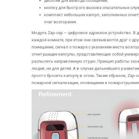
дисплей для вывода сообщений;
кнопку для быстрого вызова спасательных служ
комплект небольших капсул, заполненных огн
очаг возгорания.
Модуль Zap-cap – цифровое адресное устройство. В д
каждой комнате, при этом они связываются друг с др
помещении, сигнал о пожаре с указанием места возго
огнетушащие капсулы, представляющие собой универс
распылять направленную струю. Принцип работы схож
людей, ни для детей. А в случае дальнейшего развити
просто бросить капсулу в огонь. Таким образом, Zap-
пожарной сигнализации, оповещении и пожаротушения