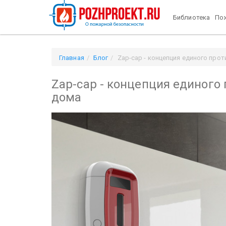
Библиотека
Пож
Главная
Блог
Zap-cap - концепция единого про
Zap-cap - концепция единого
дома