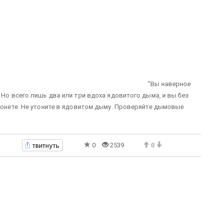
"Вы наверное
 Но всего лишь два или три вдоха ядовитого дыма, и вы без
 тонете. Не утоните в ядовитом дыму. Проверяйте дымовые
твитнуть
0
2539
0