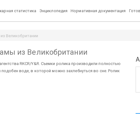
арная статистика
Энциклопедия
Нормативная документация
Гото
 из Великобритании
ламы из Великобритании
А
агентства RKCR/Y&R. Съемки ролика производили полностью
подобен воде, в которой можно захлебнуться во сне. Ролик