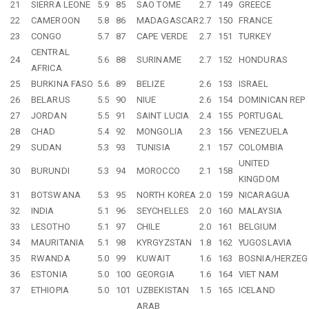
21
SIERRA LEONE
5.9
85
SAO TOME
2.7
149
GREECE
22
CAMEROON
5.8
86
MADAGASCAR
2.7
150
FRANCE
23
CONGO
5.7
87
CAPE VERDE
2.7
151
TURKEY
CENTRAL
24
5.6
88
SURINAME
2.7
152
HONDURAS
AFRICA
25
BURKINA FASO
5.6
89
BELIZE
2.6
153
ISRAEL
26
BELARUS
5.5
90
NIUE
2.6
154
DOMINICAN REP
27
JORDAN
5.5
91
SAINT LUCIA
2.4
155
PORTUGAL
28
CHAD
5.4
92
MONGOLIA
2.3
156
VENEZUELA
29
SUDAN
5.3
93
TUNISIA
2.1
157
COLOMBIA
UNITED
30
BURUNDI
5.3
94
MOROCCO
2.1
158
KINGDOM
31
BOTSWANA
5.3
95
NORTH KOREA
2.0
159
NICARAGUA
32
INDIA
5.1
96
SEYCHELLES
2.0
160
MALAYSIA
33
LESOTHO
5.1
97
CHILE
2.0
161
BELGIUM
34
MAURITANIA
5.1
98
KYRGYZSTAN
1.8
162
YUGOSLAVIA
35
RWANDA
5.0
99
KUWAIT
1.6
163
BOSNIA/HERZEG
36
ESTONIA
5.0
100
GEORGIA
1.6
164
VIET NAM
37
ETHIOPIA
5.0
101
UZBEKISTAN
1.5
165
ICELAND
ARAB