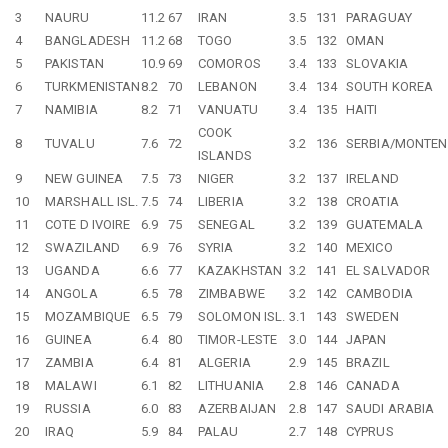
3
NAURU
11.2
67
IRAN
3.5
131
PARAGUAY
4
BANGLADESH
11.2
68
TOGO
3.5
132
OMAN
5
PAKISTAN
10.9
69
COMOROS
3.4
133
SLOVAKIA
6
TURKMENISTAN
8.2
70
LEBANON
3.4
134
SOUTH KOREA
7
NAMIBIA
8.2
71
VANUATU
3.4
135
HAITI
COOK
8
TUVALU
7.6
72
3.2
136
SERBIA/MONTEN
ISLANDS
9
NEW GUINEA
7.5
73
NIGER
3.2
137
IRELAND
10
MARSHALL ISL.
7.5
74
LIBERIA
3.2
138
CROATIA
11
COTE D IVOIRE
6.9
75
SENEGAL
3.2
139
GUATEMALA
12
SWAZILAND
6.9
76
SYRIA
3.2
140
MEXICO
13
UGANDA
6.6
77
KAZAKHSTAN
3.2
141
EL SALVADOR
14
ANGOLA
6.5
78
ZIMBABWE
3.2
142
CAMBODIA
15
MOZAMBIQUE
6.5
79
SOLOMON ISL.
3.1
143
SWEDEN
16
GUINEA
6.4
80
TIMOR-LESTE
3.0
144
JAPAN
17
ZAMBIA
6.4
81
ALGERIA
2.9
145
BRAZIL
18
MALAWI
6.1
82
LITHUANIA
2.8
146
CANADA
19
RUSSIA
6.0
83
AZERBAIJAN
2.8
147
SAUDI ARABIA
20
IRAQ
5.9
84
PALAU
2.7
148
CYPRUS