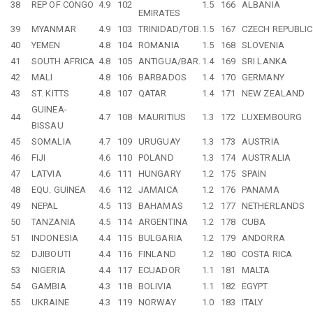
38
REP OF CONGO
4.9
102
1.5
166
ALBANIA
EMIRATES
39
MYANMAR
4.9
103
TRINIDAD/TOB.
1.5
167
CZECH REPUBLIC
40
YEMEN
4.8
104
ROMANIA
1.5
168
SLOVENIA
41
SOUTH AFRICA
4.8
105
ANTIGUA/BAR.
1.4
169
SRI LANKA
42
MALI
4.8
106
BARBADOS
1.4
170
GERMANY
43
ST. KITTS
4.8
107
QATAR
1.4
171
NEW ZEALAND
GUINEA-
44
4.7
108
MAURITIUS
1.3
172
LUXEMBOURG
BISSAU
45
SOMALIA
4.7
109
URUGUAY
1.3
173
AUSTRIA
46
FIJI
4.6
110
POLAND
1.3
174
AUSTRALIA
47
LATVIA
4.6
111
HUNGARY
1.2
175
SPAIN
48
EQU. GUINEA
4.6
112
JAMAICA
1.2
176
PANAMA
49
NEPAL
4.5
113
BAHAMAS
1.2
177
NETHERLANDS
50
TANZANIA
4.5
114
ARGENTINA
1.2
178
CUBA
51
INDONESIA
4.4
115
BULGARIA
1.2
179
ANDORRA
52
DJIBOUTI
4.4
116
FINLAND
1.2
180
COSTA RICA
53
NIGERIA
4.4
117
ECUADOR
1.1
181
MALTA
54
GAMBIA
4.3
118
BOLIVIA
1.1
182
EGYPT
55
UKRAINE
4.3
119
NORWAY
1.0
183
ITALY