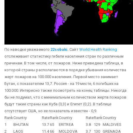
По наводке уважаемого
22sobaki
.
Сайт
World Health Ranking
отслеживает статистику гибели населения стран по различным
причинам. В том числе, от пожаров. Ниже приведена таблица, в
которой страны располагаются в порядке убывания количества
жерт пожаров на 100.000 населения. Первой место занимает
Бутан, с показателем 13,7. Россия - на 19 месте, 6 погибших на
100.000. Интересно также посмотреть на конец таблицы. Никогда
бы не подумал, что с минимальным количеством жертв пожаров
будут такие страны как Куба (0,3) и Египет (0,2). В таблице
отсутствует США, но ее показатель известен - 0,9.
Rank
Country
Rate
Rank
Country
Rate
Rank
Country
1
BHUTAN
13.7
65
ERITREA
3.8
129
MALDIVES
2
LAOS
11.4
66
MOLDOVA
3.7
130
GRENADA