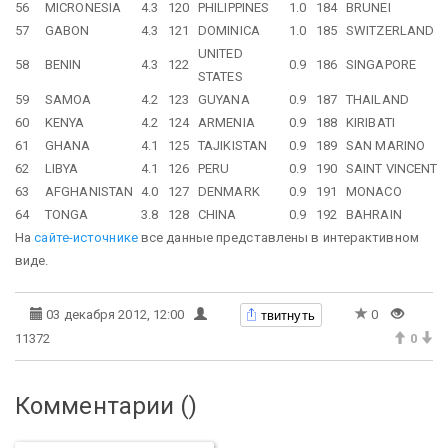
56
MICRONESIA
4.3
120
PHILIPPINES
1.0
184
BRUNEI
57
GABON
4.3
121
DOMINICA
1.0
185
SWITZERLAND
UNITED
58
BENIN
4.3
122
0.9
186
SINGAPORE
STATES
59
SAMOA
4.2
123
GUYANA
0.9
187
THAILAND
60
KENYA
4.2
124
ARMENIA
0.9
188
KIRIBATI
61
GHANA
4.1
125
TAJIKISTAN
0.9
189
SAN MARINO
62
LIBYA
4.1
126
PERU
0.9
190
SAINT VINCENT
63
AFGHANISTAN
4.0
127
DENMARK
0.9
191
MONACO
64
TONGA
3.8
128
CHINA
0.9
192
BAHRAIN
На
сайте-источнике
все данные представлены в интерактивном
виде.
твитнуть
03 декабря 2012, 12:00
0
11372
0
Комментарии (
)