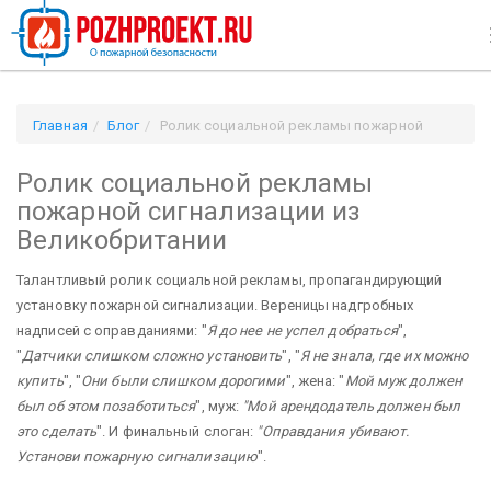
Главная
Блог
Ролик социальной рекламы пожарной
сигнализации из Великобритании
Ролик социальной рекламы
пожарной сигнализации из
Великобритании
Талантливый ролик социальной рекламы, пропагандирующий
установку пожарной сигнализации. Вереницы надгробных
надписей с оправданиями: "
Я до нее не успел добраться
",
"
Датчики слишком сложно установить
", "
Я не знала, где их можно
купить
", "
Они были слишком дорогими
", жена: "
Мой муж должен
был об этом позаботиться
", муж:
"Мой арендодатель должен был
это сделать
". И финальный слоган:
"Оправдания убивают.
Установи пожарную сигнализацию
".