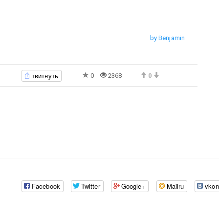
by Benjamin
твитнуть
0
2368
0
Facebook
Twitter
Google+
Mailru
vkon