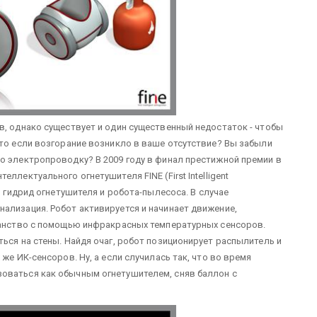
в, однако существует и один существенный недостаток - чтобы
что если возгорание возникло в ваше отсутствие? Вы забыли
о электропроводку? В 2009 году в финал престижной премии в
ллектуального огнетушителя FINE (First Intelligent
ой гидрид огнетушителя и робота-пылесоса.
В случае
ализация. Робот активируется и начинает движение,
транство с помощью инфракрасных температурных сенсоров.
ься на стены. Найдя очаг, робот позиционирует распылитель и
же ИК-сенсоров. Ну, а если случилась так, что во время
оваться как обычным огнетушителем, сняв баллон с