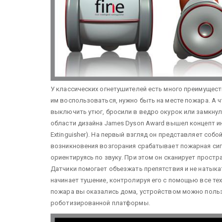
У классических огнетушителей есть много преимущест
им воспользоваться, нужно быть на месте пожара. А 
выключить утюг, бросили в ведро окурок или замкнул
области дизайна James Dyson Award вышел концепт инте
Extinguisher). На первый взгляд он представляет соб
возникновения возгорания срабатывает пожарная сигн
ориентируясь по звуку. При этом он сканирует прос
Датчики помогает объезжать препятствия и не натыкат
начинает тушение, контролируя его с помощью все тех 
пожара вы оказались дома, устройством можно польз
роботизированной платформы.