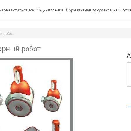
арная статистика
Энциклопедия
Нормативная документация
Гото
й робот
арный робот
А