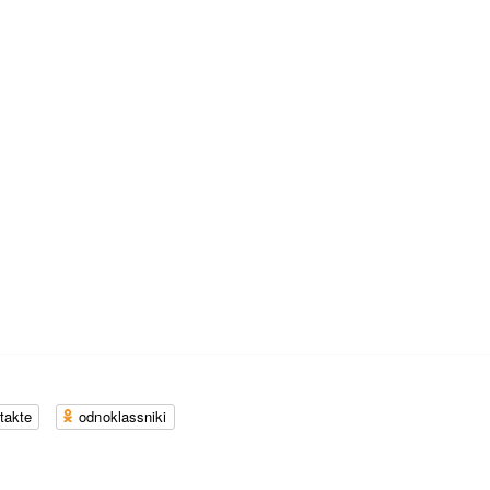
takte
odnoklassniki