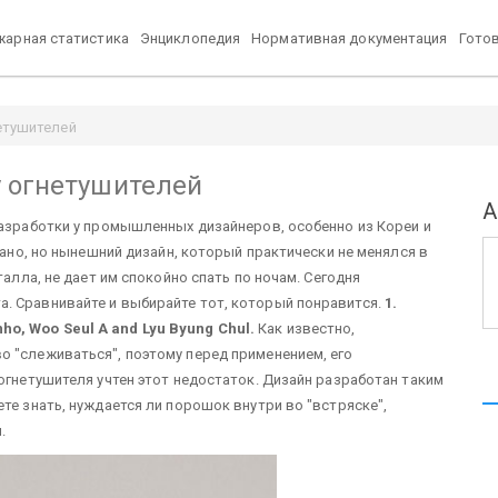
арная статистика
Энциклопедия
Нормативная документация
Гото
етушителей
у огнетушителей
А
разработки у промышленных дизайнеров, особенно из Кореи и
зано, но нынешний дизайн, который практически не менялся в
талла, не дает им спокойно спать по ночам. Сегодня
. Сравнивайте и выбирайте тот, который понравится.
1.
o, Woo Seul A and Lyu Byung Chul.
Как известно,
 "слеживаться", поэтому перед применением, его
огнетушителя учтен этот недостаток. Дизайн разработан таким
те знать, нуждается ли порошок внутри во "встряске",
.