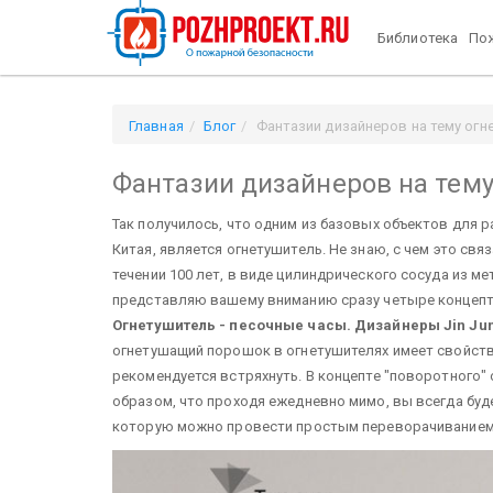
Библиотека
Пож
Главная
Блог
Фантазии дизайнеров на тему огн
Фантазии дизайнеров на тем
Так получилось, что одним из базовых объектов для 
Китая, является огнетушитель. Не знаю, с чем это свя
течении 100 лет, в виде цилиндрического сосуда из ме
представляю вашему вниманию сразу четыре концепта
Огнетушитель - песочные часы. Дизайнеры Jin Junh
огнетушащий порошок в огнетушителях имеет свойство
рекомендуется встряхнуть. В концепте "поворотного" 
образом, что проходя ежедневно мимо, вы всегда буде
которую можно провести простым переворачиванием