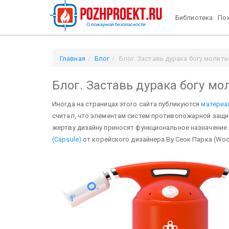
Библиотека
Пож
Главная
Блог
Блог. Заставь дурака богу молить
Блог. Заставь дурака богу мо
Иногда на страницах этого сайта публикуются
материа
считал, что элементам систем противопожарной защит
жертву дизайну приносят функциональное назначение
(Capsule)
от корейского дизайнера Ву Сеок Парка (Woo 