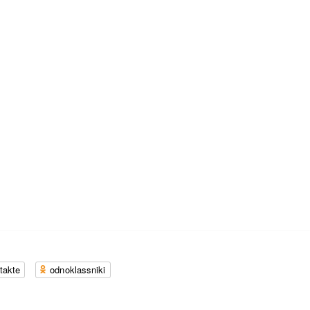
takte
odnoklassniki