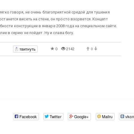
 мягко говоря, не очень благоприятной средой для тушения
останется висеть на стене, он просто взорвется. Концепт
ности конструкции в январе 2008 года на специальном сайте.
лие в серию не пойдет. Ну и слава богу.
твитнуть
0
2142
0
Facebook
Twitter
Google+
Mailru
vkon