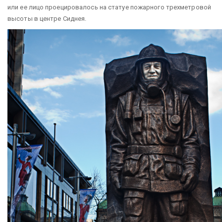
или ее лицо проецировалось на статуе пожарного трехметровой
высоты в центре Сиднея.