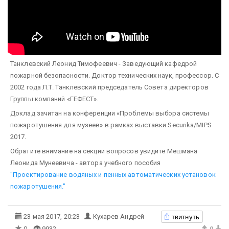
Танклевский Леонид Тимофеевич - Заведующий кафедрой
пожарной безопасности. Доктор технических наук, профессор. С
2002 года Л.Т. Танклевский председатель Совета директоров
Группы компаний «ГЕФЕСТ».
Доклад зачитан на конференции «Проблемы выбора системы
пожаротушения для музеев» в рамках выставки Securika/MIPS
2017.
Обратите внимание на секции вопросов увидите Мешмана
Леонида Мунеевича - автора учебного пособия
"Проектирование водяных и пенных автоматических установок
пожаротушения."
твитнуть
23 мая 2017, 20:23
Кухарев Андрей
0
9932
0