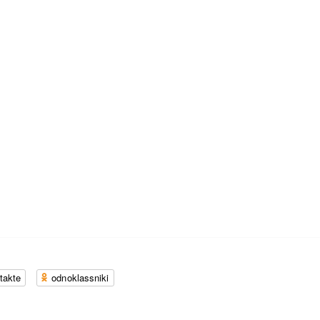
takte
odnoklassniki