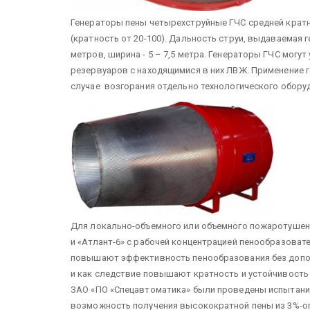
Генераторы пены четырехструйные ГЧС средней кратн
(кратность от 20-100). Дальность струи, выдаваемая 
метров, ширина - 5 – 7,5 метра. Генераторы ГЧС могу
резервуаров с находящимися в них ЛВЖ. Применение 
случае возгорания отдельно технологического оборуд
Для локально-объемного или объемного пожаротушен
и «Атлант-6» с рабочей концентрацией пенообразоват
повышают эффективность пенообразования без допо
и как следствие повышают кратность и устойчивость
ЗАО «ПО «Спецавтоматика» были проведены испытани
возможность получения высокократной пены из 3%-о