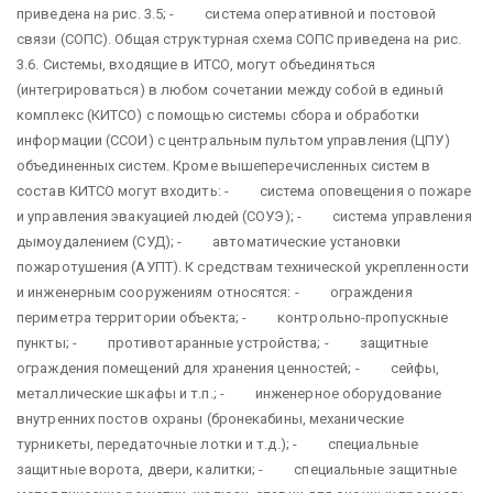
приведена на рис. 3.5; - система оперативной и постовой
связи (СОПС). Общая структурная схема СОПС приведена на рис.
3.6. Системы, входящие в ИТСО, могут объединяться
(интегрироваться) в любом сочетании между собой в единый
комплекс (КИТСО) с помощью системы сбора и обработки
информации (ССОИ) с центральным пультом управления (ЦПУ)
объединенных систем. Кроме вышеперечисленных систем в
состав КИТСО могут входить: - система оповещения о пожаре
и управления эвакуацией людей (СОУЭ); - система управления
дымоудалением (СУД); - автоматические установки
пожаротушения (АУПТ). К средствам технической укрепленности
и инженерным сооружениям относятся: - ограждения
периметра территории объекта; - контрольно-пропускные
пункты; - противотаранные устройства; - защитные
ограждения помещений для хранения ценностей; - сейфы,
металлические шкафы и т.п.; - инженерное оборудование
внутренних постов охраны (бронекабины, механические
турникеты, передаточные лотки и т.д.); - специальные
защитные ворота, двери, калитки; - специальные защитные