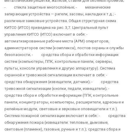
металлические решетки, жалюзи, ставни для оконных проемов;
- стекла защитные многослойные; - механические
запирающие устройства — ригели, засовы, накладки и т.д.; -
различные замковые устройства. Общая структурная схема
КИТСО (ИТСО) приведена на рис. 3,7. Центральный пульт
управления КИТСО (ИТСО) включает в себя: -
автоматизированные рабочие места (АРМ) операторов,
администраторов систем (комплекса), постов охраны и службы
безопасности; - средства сбора и обработки информации
систем (компьютеры, ППК, контрольные панели, серверы,
пульты, консоли управления и другую аппаратуру). Система
охранной и тревожной сигнализации включает в себя: -
средства обнаружения (извещатели, датчики); - средства
тревожной сигнализации (кнопки, педали, извещатели); -
средства сбора и обработки информации (ППК, контрольные
панели, концентраторы, компьютеры, расширители, адресные и
релейные модули, световые и звуковые оповещатели и т.п.).
Система пожарной сигнализации включает в себя: - средства
обнаружения пожара (извещатели: тепловые, дымовые,
световые (пламени), газовые, ручные и т.п.); средства сбора и