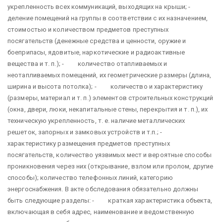
укрепленность всех коммуникаций, выходящих на крыши; -
деление помещений на группы в соответствии с их назначением,
стоимостью и количеством предметов преступных
посягательств (денежные средства и ценности, оружие и
боеприпасы, ядовитые, наркотические и радиоактивные
вещества и т. п.); - количество отапливаемых и
неотапливаемых помещений, их геометрические размеры (длина,
ширина и высота потолка); - количество и характеристику
(размеры, материал и т. п.) элементов строительных конструкций
(окна, двери, люки, некапитальные стены, перекрытия и т. п.), их
техническую укрепленность, т. е. наличие металлических
решеток, запорных и замковых устройств и т.п.; -
характеристику размещения предметов преступных
посягательств, количество уязвимых мест и вероятные способы
проникновения через них (открывание, взлом или пролом, другие
способы); количество телефонных линий, категорию
энергоснабжения. В акте обследования обязательно должны
быть следующие разделы: - краткая характеристика объекта,
включающая в себя адрес, наименование и ведомственную