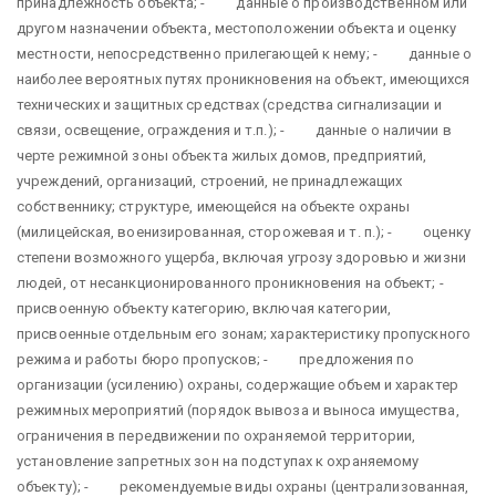
принадлежность объекта; - данные о производственном или
другом назначении объекта, местоположении объекта и оценку
местности, непосредственно прилегающей к нему; - данные о
наиболее вероятных путях проникновения на объект, имеющихся
технических и защитных средствах (средства сигнализации и
связи, освещение, ограждения и т.п.); - данные о наличии в
черте режимной зоны объекта жилых домов, предприятий,
учреждений, организаций, строений, не принадлежащих
собственнику; структуре, имеющейся на объекте охраны
(милицейская, военизированная, сторожевая и т. п.); - оценку
степени возможного ущерба, включая угрозу здоровью и жизни
людей, от несанкционированного проникновения на объект; -
присвоенную объекту категорию, включая категории,
присвоенные отдельным его зонам; характеристику пропускного
режима и работы бюро пропусков; - предложения по
организации (усилению) охраны, содержащие объем и характер
режимных мероприятий (порядок вывоза и выноса имущества,
ограничения в передвижении по охраняемой территории,
установление запретных зон на подступах к охраняемому
объекту); - рекомендуемые виды охраны (централизованная,