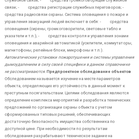
служебной связи; - средства громкоговорящей служебной
связи; - средства регистрации служебных переговоров; -
средства радиосвязи охраны. Система оповещения о пожаре и
управления эвакуацией людей включает в себя: - средства
оповещения (сирены, громкоговорители, световые табло и
указатели и т.п.); - средства контроля и управления зонами
оповещения и аварийной автоматикой (усилители, коммутаторы,
магнитофоны, релейные блоки, микрофоны и т.п.).
Автоматические установки пожаротушения и системы управления
дымоудалением в силу своей специфики в данном справочнике
не рассматриваются.
Предпроектное обследование объектов
Обследованием называется изучение на месте параметров
объекта, определяющих его устойчивость в данный момент к
преступным посягательствам. Целями обследования являются
определение комплекса мероприятий и разработка технических
предложений по организации охраны объекта с учетом
сформированных типовых решений, обеспечивающих
достаточную безопасность имущества собственника по
доступной цене. При необходимости по результатам
обследования разрабатывают техническое задание на