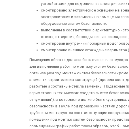
устройствами для подключения электрических 
смонтировано электрическое осве­щение в зона
электропитания и за­земления в помещения аппа
оборудование систем безопасности;
выполнены в соответствии с архитек­турно - с
стояки, отвер­стия, борозды, ниши и закладные 
смонтирован внутренний пожарный водопровод (
смонтировано внешнее ограждение периметра (
Помещения объекта должны быть очи­щены от мусора 
для выполнения работ по монтажу систем без­опаснос
организацией под монтаж систем безопасности кроме
элементы строительных конструкций (про­емы окон, двер
разбитые и состав­ные стекла заменены. Подвесные
периметровых техничес­ких средств систем безопасн
отчуждения"), в которых не должно быть кустарника, 
безопасности в земле, под проезжими частями доро
трубы или мон­тируются соответствующие сооружения 
помещений под монтаж систем безопасно­сти предста
совмещенный график работ таким образом, чтобы вы