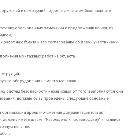
ооружений и помещений под мон­таж систем безопасности.
дготовку обоснованных замечаний и предложений по ней, их
чиком;
работ на объекте и его согласо­вание со всеми участниками
ыполнения монтажных работ на объекте.
нструкций;
ругого оборудования на мес­то монтажа.
ажу систем безопасности независимо от того, выполняются они
ледования, должны быть проведены следующие основные
 организации проектно-сметная документация или акт
я должна иметь штамп "Разрешено к производству" и под­пись
еренную печатью;
абот;