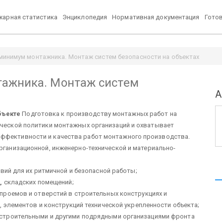
арная статистика
Энциклопедия
Нормативная документация
Гото
минимум монтажника. Монтаж систем безопасности на объектах
тажника. Монтаж систем
А
бъекте
Подготовка к производству монтажных работ на
ической политики монтаж­ных организаций и охватывает
эффективности и качества работ монтажно­го производства.
рганизационной, инженерно-технической и материально-
вий для их ритмичной и без­опасной работы;
, складских помещений;
роемов и отверстий в строи­тельных конструкциях и
, элементов и конструкций технической укрепленности объекта;
строительными и другими под­рядными организациями фронта