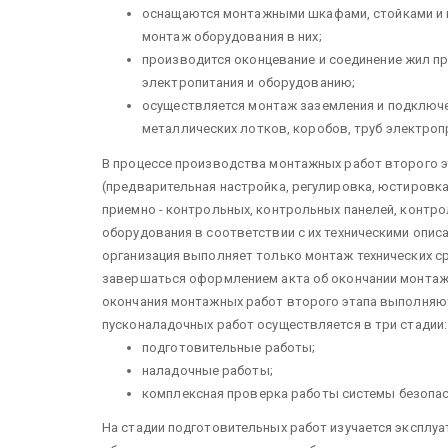
оснащаются монтажными шкафами, стойками и м
монтаж обо­рудования в них;
производится оконцевание и соедине­ние жил пр
электропитания и оборудованию;
осуществляется монтаж заземления и подключен
металлических лотков, коробов, труб электропр
В процессе производства монтажных работ второго 
(предвари­тельная настройка, регулировка, юсти­ровка
приемно - контроль­ных, контрольных панелей, контр
оборудования в соответствии с их техническими описа
организация выполняет только монтаж технических с
завершаться оформлением акта об окончании монтаж
окончания монтажных работ вто­рого этапа выполня
пусконаладочных работ осуществляется в три стадии:
подготовительные работы;
наладочные работы;
комплексная проверка работы систе­мы безопас
На стадии подготовительных работ из­учается эксплуа