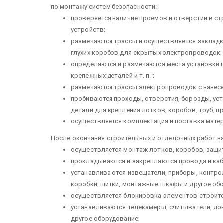
по монта­жу систем безопасности:
проверяется наличие проемов и отверстий в стр
устройств;
размечаются трассы и осуществляет­ся закладк
глухих коро­бов для скрытых электропроводок;
определяются и размечаются места установки щ
крепежных деталей и т. п. ;
размечаются трассы электропрово­док с нанесе
пробиваются проходы, отверстия, бо­розды, у
детали для крепле­ния лотков, коробов, труб, про
осуществляется комплектация и по­ставка матер
После окончания строительных и отде­лочных работ 
осуществляется монтаж лотков, коро­бов, защит
прокладываются и закрепляются про­вода и кабе
устанавливаются извещатели, прибо­ры, контро
коробки, щит­ки, монтажные шкафы и другое обо
осуществляется блокировка элемен­тов строит
устанавливаются телекамеры, считы­ватели, до
другое оборудо­вание;