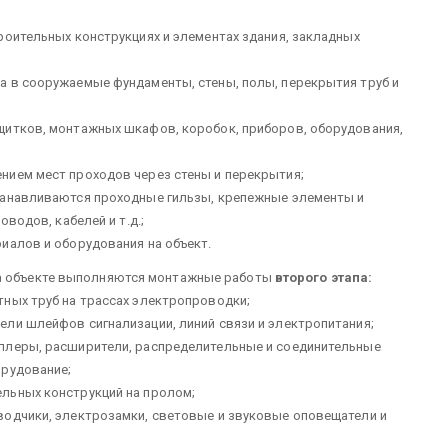
оительных конструкциях и эле­ментах здания, закладных
а в сооружаемые фундаменты, стены, полы, перекрытия труб и
итков, монтажных шкафов, коро­бок, приборов, оборудования,
нием мест проходов через стены и перекрытия;
станавливаются проходные гильзы, крепежные элементы и
водов, кабе­лей и т.д.;
иалов и оборудования на объ­ект.
на объекте выполняются мон­тажные работы
второго
этапа
:
ных труб на трассах электропро­водки;
ли шлейфов сигнализации, ли­ний связи и электропитания;
ллеры, расширители, распреде­лительные и соединительные
рудова­ние;
ельных конструкций на пролом;
водчики, электрозамки, световые и звуковые оповещатели и