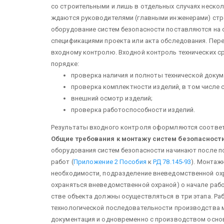
со строительными и лишь в отдельных случаях нескол
ждаются руководителями (главными инже­нерами) стро
оборудование систем безопасности поставляются на о
спецификациями проекта или акта об­следования. Пе
входному кон­тролю. Входной контроль технических 
порядке:
проверка наличия и полноты техничес­кой докум
проверка комплектности изделий, в том числе с
внешний осмотр изделий;
проверка работоспособности изде­лий.
Результаты входного контроля оформля­ются соотве
Общие требования к монтажу систем безопасност
оборудования систем без­опасности начинают после п
работ (
Приложение 2 Пособия
к
РД 78.145-93
). Монтаж
необходи­мости, подразделение вневедомственной охр
охраняться вневедомственной охраной) о начале рабо
стве объекта должны осуществляться в три этапа. Р
технологической по­следовательности производства м
документация и одновременно с производ­ством осн