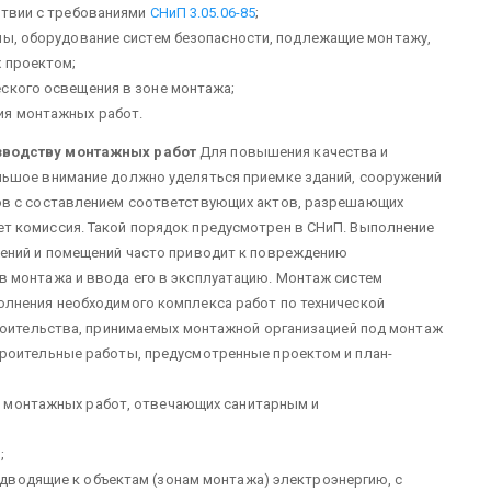
ствии с требованиями
СНиП 3.05.06-85
;
лы, оборудование систем без­опасности, подлежащие монтажу,
х проектом;
ского освещения в зоне монтажа;
ия монтажных работ.
зводству монтажных работ
Для повышения качества и
ьшое внимание должно уделяться при­емке зданий, сооружений
в с со­ставлением соответствующих актов, разре­шающих
 комиссия. Такой поря­док предусмотрен в СНиП. Выполнение
ений и поме­щений часто приводит к повреждению
 монтажа и ввода его в экс­плуатацию. Монтаж систем
нения не­обходимого комплекса работ по техничес­кой
троительства, принимаемых монтажной организацией под монтаж
роительные работы, предусмотрен­ные проектом и план-
 монтажных работ, отвечаю­щих санитарным и
;
дводящие к объектам (зонам монтажа) электроэнергию, с