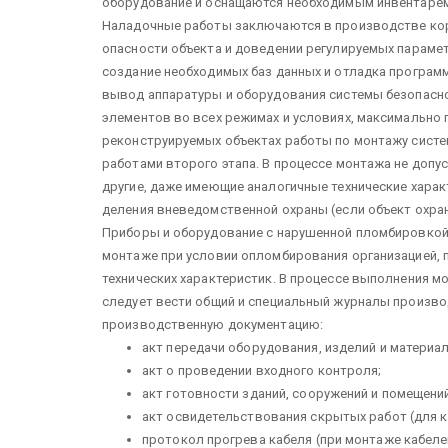
оборудова­ние и оснащаются необходимым инвента­рем
Наладочные работы заключаются в производстве корр
опасности объекта и доведении регулируе­мых параме
создание не­обходимых баз данных и отладка програм­
вывод аппаратуры и оборудования сис­темы безопасно
элемен­тов во всех режимах и условиях, максималь­но
реконструируемых объектах работы по монтажу систем
работами второго этапа. В процессе монтажа не допус
другие, даже имеющие анало­гичные технические харак
деления вневедомственной охраны (если объект охран
Приборы и оборудование с нарушен­ной пломбировкой 
монтаже при условии опломбирования организаци­ей,
технических характе­ристик. В процессе выполнения м
следует вести общий и специ­альный журналы произво
производственную документацию:
акт передачи оборудования, изделий и материа
акт о проведении входного контроля;
акт готовности зданий, сооружений и помещени
акт освидетельствования скрытых ра­бот (для к
протокол прогрева кабеля (при монта­же кабеле