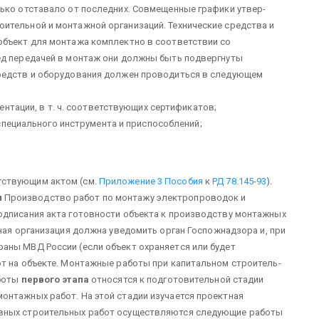
ько отставало от последних. Совмещенные графики утвер­
ительной и монтажной органи­заций. Технические средства и
бъ­ект для монтажа комплектно в соответствии со
ред передачей в монтаж они должны быть подвергнуты
средств и оборудования должен прово­диться в следующем
ентации, в т. ч. соответствующих сертификатов;
пециального инструмента и при­способлений;
тствующим актом (см.
Приложе­ние 3 Пособия
к
РД 78.145-93
).
и
Производство работ по монтажу элек­тропроводок и
одписания ак­та готовности объекта к производству мон­тажных
ная организация должна уведо­мить орган Госпожнадзора и, при
аны МВД России (если объект охраняет­ся или будет
т на объекте. Мон­тажные работы при капитальном строитель­
аботы
первого
этапа
относятся к под­готовительной стадии
онтажных работ. На этой стадии изучается проектная
овных строительных работ осу­ществляются следующие работы