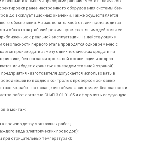
 и вспомогательными приборами рабо­чие места наладчиков.
ектировки ранее на­строенного оборудования системы без­
тров до эксплуатационных зна­чений. Также осуществляется
много обеспечения. На заключительной стадии производит­ся
сти объекта на рабочий ре­жим, проверка взаимодействия ее
 приближенных к реальной эксплуата­ции. На действующих и
 без­опасности первого этапа проводятся одно­временно с
кается производить замену одних технических средств на
теристики, без согласия проектной организации и подраз­
яется или будет охраняться вневедомственной охраной).
предприятия - изгото­вителя допускается использовать в
 проводившей их входной контроль с проверкой основных
онтажных ра­бот по оснащению объекта системами без­опасности
дства работ со­гласно СНиП 3.01.01-85 и оформлять следу­ющую
лов в монтаж;
й к производству монтажных ра­бот;
аждого вида электрических про­водок);
й при отрицательных температу­рах);