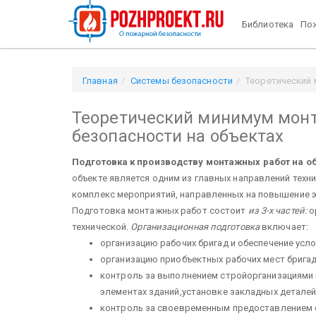
Библиотека
Пож
Главная
Системы безопасности
Теоретический 
Теоретический минимум мон
безопасности на объектах
Подготовка к производству монтажных работ на о
объекте является одним из главных направлений техн
комплекс ме­роприятий, направленных на повышение 
Подготовка монтажных ра­бот состоит
из
3-
х
частей
:
о
технической.
Организационная подготовка
включает:
организацию рабочих бригад и обес­печение усло
организацию приобъектных рабочих мест бригад
контроль за выполнением стройорганизациями п
элементах зданий,установке закладных деталей
контроль за своевременным предос­тавлением 