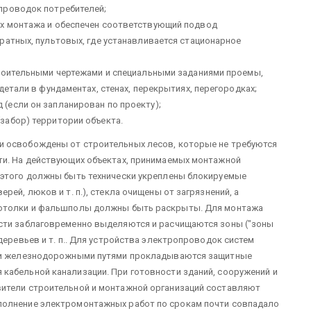
проводок потребителей;
х монтажа и обеспечен соот­ветствующий подвод
ратных, пульто­вых, где устанавливается стационарное
троительными чертежами и специ­альными заданиями проемы,
детали в фундаментах, стенах, перекрытиях, перего­родках;
если он запланирован по про­екту);
забор) территории объекта.
и освобождены от строи­тельных лесов, которые не требуются
ти. На действующих объектах, принимае­мых монтажной
 этого должны быть технически укреплены блокируемые
ей, люков и т. п.), стекла очи­щены от загрязнений, а
 потолки и фальшполы должны быть раскрыты. Для монтажа
ости заблаго­временно выделяются и расчищаются зоны ("зоны
деревьев и т. п.. Для устройства электропроводок сис­тем
г и железнодорожными путями прокладываются защитные
ка­бельной канализации. При готовности зданий, сооружений и
вители строительной и монтаж­ной организаций составляют
пол­нение электромонтажных работ по срокам почти совпадало