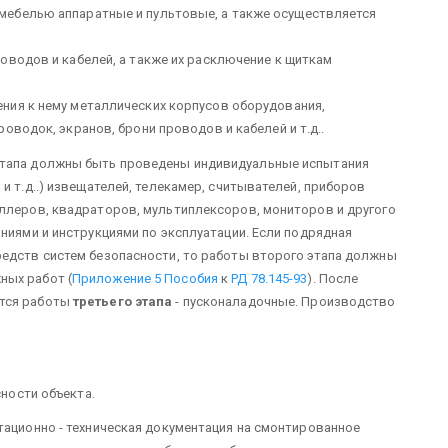
ебелью аппаратные и пульто­вые, а также осуществляется
оводов и кабелей, а также их расключение к щиткам
ия к нему металлических корпу­сов оборудования,
оводок, экранов, брони проводов и кабелей и т.д..
этапа должны быть проведены индивидуальные испытания
 и т.д..) извещателей, телекамер, счи­тывателей, приборов
оллеров, квадраторов, мультиплексоров, мониторов и другого
ниями и инструкциями по эксплуатации. Если подрядная
редств систем безопасности, то работы второго этапа должны
ных работ (
Приложение 5 Пособия
к
РД 78.145-93
). После
ются работы
третьего
этапа
- пусконаладочные. Производство
ности объекта.
тационно - техническая до­кументация на смонтированное