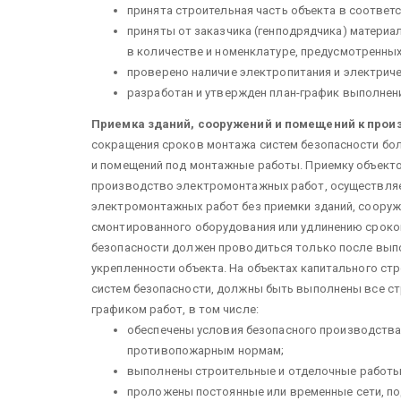
принята строительная часть объекта в соответ
приняты от заказчика (генподрядчика) материа
в количе­стве и номенклатуре, предусмотренны
проверено наличие электропитания и электриче
разработан и утвержден план-график выполнен
Приемка зданий, сооружений и помещений к прои
сокращения сроков монтажа систем безопасности бол
и помещений под монтажные работы. Приемку объекто
производство электромонтажных работ, осуществляет
электромонтажных работ без приемки зданий, сооруж
смонтированного оборудования или удли­нению сроков
безопасности должен проводиться только после выпол
укрепленности объекта. На объектах капитального с
сис­тем безопасности, должны быть выполнены все ст
графиком работ, в том числе:
обеспечены условия безопасного производства
противопожарным нор­мам;
выполнены строительные и отделочные работы
проложены постоянные или времен­ные сети, по