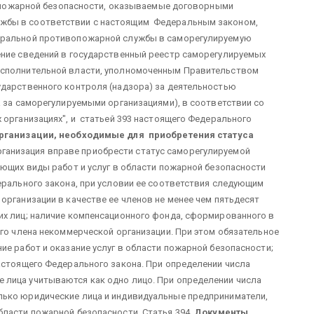
ти пожарной безопасности, оказываемые договорными
жбы в соответствии с настоящим Федеральным законом,
еральной противопожарной службы в саморегулируемую
ение сведений в государственный реестр саморегулируемых
исполнительной власти, уполномоченным Правительством
ударственного контроля (надзора) за деятельностью
а за саморегулируемыми организациями), в соответствии со
 организациях", и статьей 393 настоящего Федерального
рганизации,
необходимые для приобретения статуса
ганизация вправе приобрести статус саморегулируемой
яющих виды работ и услуг в области пожарной безопасности
ерального закона, при условии ее соответствия следующим
организации в качестве ее членов не менее чем пятьдесят
их лиц; наличие компенсационного фонда, сформированного в
ого члена некоммерческой организации. При этом обязательное
ие работ и оказание услуг в области пожарной безопасности;
астоящего Федерального закона. При определении числа
лица учитываются как одно лицо. При определении числа
лько юридические лица и индивидуальные предприниматели,
бласти пожарной безопасности. Статья 394.
Документы