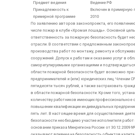
Предмет ведения
Ведение РФ
Принадлежность к
Включен в примерную 
примерной программе
2010
По заявлению авторов законопроекта, его появлению 
числе пожар в клубе «Хромая лошадь». Основной цел
ответственность за пожарную безопасность будет нес
отрасли. В соответствии с предложенным законопрое
производства работ по монтажу, ремонту и обслужив
сооружений. Допуск к работам и оказанию услуг в об
саморегулируемыми организациями и подтверждаться
области пожарной безопасности будет возможно при 
предпринимателей и (или) юридических лиц. Членам С
пятидесяти тысяч рублей, а также застраховать граж
в области пожарной безопасности. Кроме того, уста
количеству работников имеющих профессиональное обр
повышении квалификации индивидуальных предпринима
пять лет. В настоящее время для осуществления деят
безопасности необходимо участие исполнителя работ 
основании приказа Минрегиона России от 30.12.2009 
оказывают влияние на безопасность объектов капита