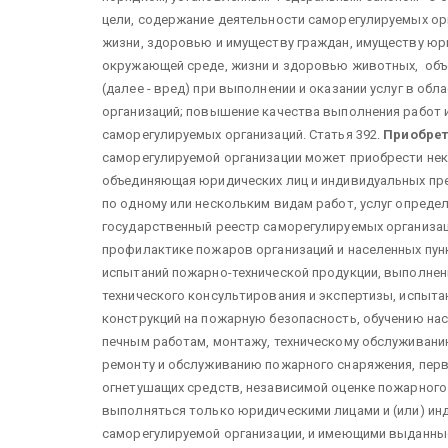
цели, содержание деятельности саморегулируемых ор
жизни, здоровью и имуществу граждан, имуществу юр
окружающей среде, жизни и здоровью животных, объ
(далее - вред) при выполнении и оказании услуг в о
организаций; повышение качества выполнения работ и
саморегулируемых организаций. Статья 392.
Приобрет
саморегулируемой организации может приобрести нек
объединяющая юридических лиц и индивидуальных пр
по одному или нескольким видам работ, услуг опреде
государственный реестр саморегулируемых организаци
профилактике пожаров организаций и населенных пун
испытаний пожарно-технической продукции, выполнен
технического консультирования и экспертизы, испыта
конструкций на пожарную безопасность, обучению на
печным работам, монтажу, техническому обслуживани
ремонту и обслуживанию пожарного снаряжения, пер
огнетушащих средств, независимой оценке пожарного
выполняться только юридическими лицами и (или) и
саморегулируемой организации, и имеющими выданные