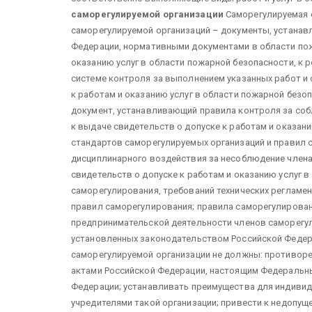
саморегулируемой организации
Саморегулируемая о
саморегулируемой организаций – документы, устанав
Федерации, нормативными документами в области по
оказанию услуг в области пожарной безопасности, к 
системе контроля за выполнением указанных работ и 
к работам и оказанию услуг в области пожарной безо
документ, устанавливающий правила контроля за со
к выдаче свидетельств о допуске к работам и оказан
стандартов саморегулируемых организаций и правил 
дисциплинарного воздействия за несоблюдение члена
свидетельств о допуске к работам и оказанию услуг 
саморегулирования, требований технических регламе
правил саморегулирования; правила саморегулирован
предпринимательской деятельности членов саморегул
установленных законодательством Российской Федер
саморегулируемой организации не должны: противо
актами Российской Федерации, настоящим Федеральн
Федерации; устанавливать преимущества для индивид
учредителями такой организации; привести к недопуще