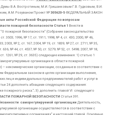
умы В.А. Востротиным, М.И. Гришанковым Г.В. Гудковым, В.И.
ским, А.М. Розуваном Проект №
305620-5
ФЕДЕРАЛЬНЫЙ ЗАКОН
ные акты
Российской Федерации по вопросам
бласти пожарной безопасности
Статья 1
Внести в
 "О пожарной безопасности" (Собрание законодательства
т. 3503; 1996, № 17, ст. 1911; 1998, № 4, ст. 430; 2000, № 46,
33; 2003, № 2, ст. 167; 2004, № 19, ст. 1839; № 27, ст. 2711; № 35,
т. 636; № 44, ст. 4537; № 50, ст. 5279; № 52, ст. 5498; 2007, № 18,
1, ст. 1261; № 29, ст. 3635) следующие изменения: 1) статью 1
Саморегулируемые организации в области пожарной
) – некоммерческие организации, созданные в соответствии с
им Федеральным законом в целях организации выполнения,
их лиц и индивидуальных предпринимателей работ и услуг в
татьи 24 дополнить абзацами следующего содержания:
ке пожарного риска."; 3) дополнить главой VI следующего
БЛАСТИ ПОЖАРНОЙ БЕЗОПАСНОСТИ
Статья 391.
бязанности саморегулируемой организации
Деятельность,
гулируемой организации осуществляются в соответствии с
морегулируемых организациях" и настоящей главой. Основные