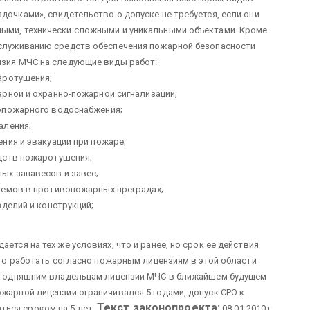
дочками», свидетельство о допуске не требуется, если они
ными, технически сложными и уникальными объектами. Кроме
обслуживанию средств обеспечения пожарной безопасности
нзия МЧС на следующие виды работ:
аротушения;
рной и охранно-пожарной сигнализации;
опожарного водоснабжения;
аления;
ния и эвакуации при пожаре;
дств пожаротушения;
ых занавесов и завес;
оемов в противопожарных преградах;
делий и конструкций;
ется на тех же условиях, что и ранее, но срок ее действия
того работать согласно пожарным лицензиям в этой области
 сегодняшним владельцам лицензии МЧС в ближайшем будущем
ожарной лицензии ограничивался 5 годами, допуск СРО к
Текст законопроекта:
ься сроком на 5 лет.
08.01.2010 г.