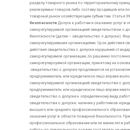
разделу товарного рынка по территориальному принци
реализуемых товаров либо составу продавцов или пок
товарный рынок хозяйствующим субъектам. Статья 39
безопасности
Допуск к работам и оказанию услуг в
саморегулируемой организацией свидетельством о доп
безопасности (далее – свидетельство о допуске). Фо
саморегулируемыми организациями. Срок действия сви
действия свидетельства о допуске нарушений станда
саморегулиремой организации, по решению постоянно
саморегулироуемой организации, принятому на основа
свидетельство о допуске продлевается на установл
предприниматель или юридическое лицо вправе выпол
саморегулируемой организацией свидетельства о допу
предприниматель или юридическое лицо вправе имет
свидетельство о допуске к определенному виду рабо
свидетельства о допуске: наличие у работников юрид
высшего или среднего профессионального образован
оказания услуг в области пожарной безопасности. Пр
профессиональное образование или не менее пяти ра
работы по специальности должен составлять не мене