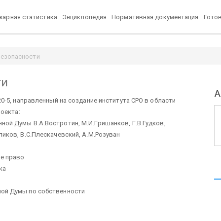
арная статистика
Энциклопедия
Нормативная документация
Гото
безопасности
ти
А
-5, направленный на создание института СРО в области
оекта:
ной Думы В.А.Востротин, М.И.Гришанков, Г.В.Гудков,
ликов, В.С.Плескачевский, А.М.Розуван
ое право
ка
ной Думы по собственности