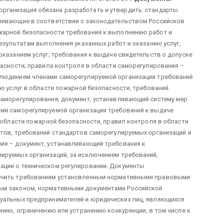
рганизация обязана разработать и утвердить: стандарты
ливающие в соответствии с законодательством Российской
жарной безопасности требования к выполнению работ и
результатам выполнения указанных работ и оказанию услуг,
оказанием услуг; требования к выдаче свидетельств о допуске
пасности; правила контроля в области саморегулирования –
блюдением членами саморегулируемой организации требований
ию услуг в области пожарной безопасности, требований
саморегулирования; документ, устанавливающий систему мер
ми саморегулируемой организации требований к выдаче
в области пожарной безопасности, правил контроля в области
нтов, требований стандартов саморегулируемых организаций и
ия – документ, устанавливающий требования к
ируемых организаций, за исключением требований,
ации о техническом регулировании. Документы
речить требованиям установленным нормативными правовыми
ым законом, нормативными документами Российской
уальных предпринимателей и юридических лиц, являющихся
нию, ограничению или устранению конкуренции, в том числе к