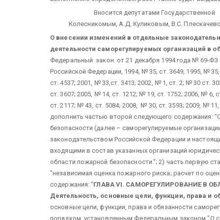
Вносится депутатами Государственной Д
Колесникомым, А.Д.
Куликовым, В.С. Плескачев
О внесении изменений в отдельные законодатель
деятельности саморегулируемых организаций в о
Федеральный закон от 21 декабря 1994 года № 69-ФЗ
Российской Федерации, 1994, № 35, ст. 3649, 1995, № 35, с
ст. 4537; 2001, № 33,ст. 3413; 2002, № 1, ст. 2; № 30 ст. 30
ст. 3607; 2005, № 14, ст. 1212; № 19, ст. 1752; 2006, № 6, с
ст. 2117; № 43, ст. 5084; 2008, № 30, ст. 3593; 2009, № 1
дополнить частью второй следующего содержания: "
безопасности (далее – саморегулируемые организации
законодательством Российской Федерации и настоящ
входящими в состав указанных организаций юридическ
области пожарной безопасности."; 2) часть первую с
"независимая оценка пожарного риска; расчет по оцен
содержания: "
ГЛАВА
V
I
. САМОРЕГУЛИРОВАНИЕ В О
Деятельность, основные цели, функции, права и
о
основные цели, функции, права и обязанности саморе
порядком, установленным Федеральным законом "О са