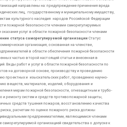
ганизаций направлены на: предупреждение причинения вреда
идических лиц, государственному и муниципальному имуществу,
ектам культурного наследия народов Российской Федерации
бласти пожарной безопасности членами саморегулируемых
 оказания услуг в области пожарной безопасности членами
ение статуса саморегулируемой организации
Статус
оммерческая организация, основанная на членстве,
едпринимателей в области обеспечения пожарной безопасности
ленных частью второй настоящей статьи и внесенная в
й. Виды работ и услуг в области пожарной безопасности по
ктов на договорной основе, производству и проведению
ию проектных и изыскательских работ, проведению научно-
нию веществ, материалов, изделий, оборудования и
селения мерам пожарной безопасности, огнезащитным и трубо-
ю и ремонту систем и средств противопожарной защиты,
вичных средств тушения пожаров, восстановлению качества
 риска, расчетам по оценке пожарного риска должны
ндивидуальными предпринимателями, являющимися членами
 саморегулируемой организацией свидетельства о допуске к