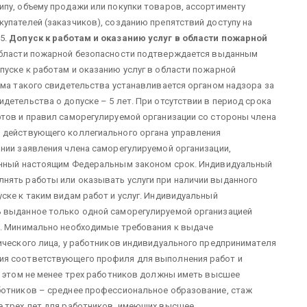
пу, объему продажи или покупки товаров, ассортименту
упателей (заказчиков), созданию препятствий доступу на
5.
Допуск к работам и оказанию услуг в области пожарной
 области пожарной безопасности подтверждается выданным
уске к работам и оказанию услуг в области пожарной
рма такого свидетельства устанавливается органом надзора за
детельства о допуске – 5 лет. При отсутствии в период срока
ртов и правил саморегулируемой организации со стороны члена
 действующего коллегиального органа управления
нии заявления члена саморегулируемой организации,
енный настоящим Федеральным законом срок. Индивидуальный
нять работы или оказывать услуги при наличии выданного
ске к таким видам работ и услуг. Индивидуальный
ь выданное только одной саморегулируемой организацией
т. Минимально необходимые требования к выдаче
ического лица, у работников индивидуального предпринимателя
ия соответствующего профиля для выполнения работ и
и этом не менее трех работников должны иметь высшее
ботников – среднее профессиональное образование, стаж
е трех лет для работников, имеющих высшее