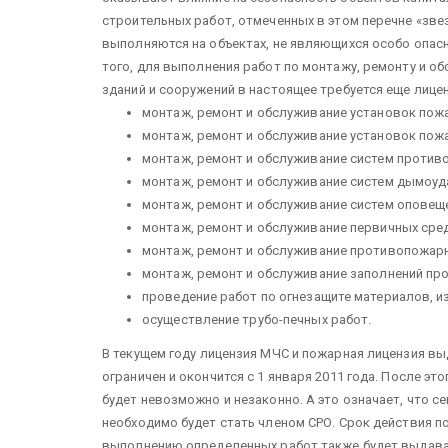
строительных работ, отмеченных в этом перечне «звез
выполняются на объектах, не являющихся особо опас
того, для выполнения работ по монтажу, ремонту и 
зданий и сооружений в настоящее требуется еще лице
монтаж, ремонт и обслуживание установок пож
монтаж, ремонт и обслуживание установок пожа
монтаж, ремонт и обслуживание систем против
монтаж, ремонт и обслуживание систем дымоуд
монтаж, ремонт и обслуживание систем оповеще
монтаж, ремонт и обслуживание первичных сре
монтаж, ремонт и обслуживание противопожарн
монтаж, ремонт и обслуживание заполнений пр
проведение работ по огнезащите материалов, из
осуществление трубо-печных работ.
В текущем году лицензия МЧС и пожарная лицензия выда
ограничен и окончится с 1 января 2011 года. После э
будет невозможно и незаконно. А это означает, что
необходимо будет стать членом СРО. Срок действия п
выполнению определенных работ также будет выдават