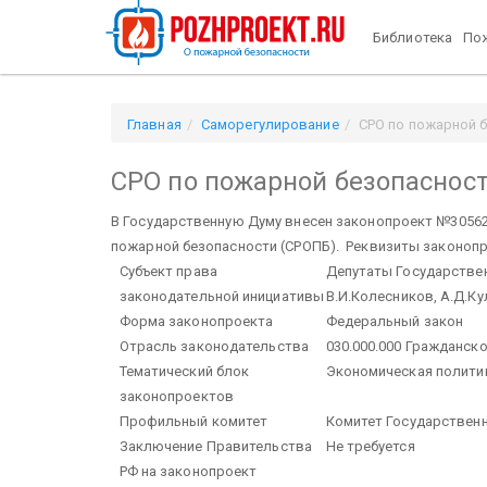
Библиотека
Пож
Главная
Саморегулирование
СРО по пожарной 
СРО по пожарной безопаснос
В Государственную Думу внесен законопроект №305620
пожарной безопасности (СРОПБ). Реквизиты законопр
Субъект права
Депутаты Государствен
законодательной инициативы
В.И.Колесников, А.Д.Ку
Форма законопроекта
Федеральный закон
Отрасль законодательства
030.000.000 Гражданск
Тематический блок
Экономическая полити
законопроектов
Профильный комитет
Комитет Государствен
Заключение Правительства
Не требуется
РФ на законопроект