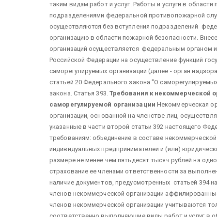
таким видам работ и услуг. Работы и услуги в облас
подразделениями федеральной противопожарной слу
осуществляются без вступления подразделений фед
организацию в области пожарной безопасности. Внес
организаций осуществляется федеральным органом 
Российской Федерации на осуществление функций гос
саморегулируемых организаций (далее - орган надзор
статьей 20 Федерального закона "О саморегулируемых
закона. Статья 393.
Требования к некоммерческой о
саморегулируемой организации
Некоммерческая ор
организации, основанной на членстве лиц, осуществл
указанные в части второй статьи 392 настоящего Фед
требованиям: объединение в составе некоммерческой 
индивидуальных предпринимателей и (или) юридическ
размере не менее чем пятьдесят тысяч рублей на одн
страхование ее членами ответственности за выполнен
наличие документов, предусмотренных статьей 394 н
членов некоммерческой организации аффилированные 
членов некоммерческой организации учитываются то
соответственно выполняющие виды работ и услуг в о