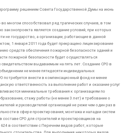
программу решением Совета Государственной Думы на июнь
во многом способствовал ряд трагических случаев, в том
ью законопроекта является создание условий, при которых
ти не государство, а организации, работающие в данной
ктом, 1 января 2011 года будет прекращено лицензирование
анию средств обеспечения пожарной безопасности зданий и
ласти пожарной безопасности будет осуществляться
 свидетельством выдаваемым на пять лет. Создание СРО в
объединении не менее пятидесяти индивидуальных
РО потребуется внести в компенсационный фонд не менее
данскую ответственность за выполнение работ и оказание услуг
навливаются минимальные требования к организациям по
азование, стажу работы (не менее 3 лет) и требование о
телей и руководителей организаций не реже чем один раз в
ельности в сфере проектирования, монтажа и наладки систем
в составе СРО для строителей и проектировщиков на
№ 624 в соответствии с Перечнем видов работ, которые
льного строительства. Для выполнения некоторых видов