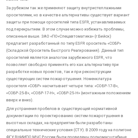
За рубежом так же применяют защиту внутристеллажными
оросителями, но в качестве альтернативы существует вариант
защиты при помощи оросителей типа ESFR, устанавливаемых
под перекрытием. В этом случае можно избежать проблемы,
описанные выше. ЗАО «ПО«Спецавтоматика» (г.Бийск)
предлагает разработанный по типу ESFR ороситель «СОБР»
(Складской Ороситель Быстрого Реагирования). Данный тип
оросителей является аналогом зарубежного ESFR, что
позволяет свободно применять его как альтернативу при
разработке новых проектов, так и при реконструкции
существующих систем пожаротушения. Номенклатура
оросителя «СОБР» насчитывает четыре типа: «СОБР-17-В»,
«СОБР-25-В», «СОБР-17-Н», «СОБР-25-Н» (монтажным положением
вверх и вниз).
Для устранения пробелов в существующей нормативной
документации по проектированию систем пожаротушения в
высотных складах, на предприятии были разработаны
специальные технические условия (СТУ). В 2009 году на полигоне
ФГУ ВНИИПО МЧС России были проведены полномасштабные