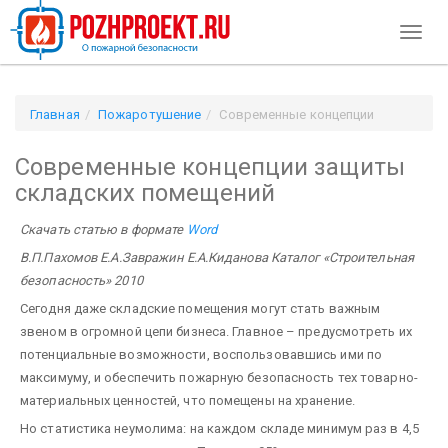
Toggl
naviga
Главная
Пожаротушение
Современные концепции
защиты складских помещений
Современные концепции защиты
складских помещений
Скачать статью в формате
Word
В.П.Пахомов
Е.А.Завражин
Е.А.Киданова
Каталог «Строительная
безопасность» 2010
Сегодня даже складские помещения могут стать важным
звеном в огромной цепи бизнеса. Главное – предусмотреть их
потенциальные возможности, воспользовавшись ими по
максимуму, и обеспечить пожарную безопасность тех товарно-
материальных ценностей, что помещены на хранение.
Но статистика неумолима: на каждом складе минимум раз в 4,5