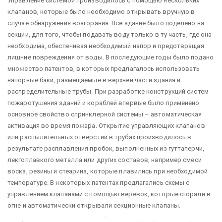
Управление системой производилось с помощью нескольких
клапанов, которые было необходимо открывать вручную в
случае обнаружения возгорания. Все здание было поделено на
секции, для того, чтобы подавать воду только в ту часть, где она
необходима, обеспечивая необходимый напор и предотвращая
лишние повреждения от воды. В последующие годы было подано
множество патентов, в которых предлагалось использовать
напорные баки, размещаемые в верхней части здания и
распределительные трубы. При разработке конструкций систем
пожаротушения зданий и кораблей впервые было применено
основное свойство спринклерной системы – автоматическая
активация во время пожара. Открытие управляющих клапанов
или распылительных отверстий в трубах производилось в
результате расплавления пробок, выполненных из гуттаперчи,
лекгоплавкого металла или других составов, например смеси
воска, резины и стеарина, которые плавились при необходимой
температуре. В некоторых патентах предлагались схемы с
управлением клапанами с помощью веревок, которые сгорали в
огне и автоматически открывали секционные клапаны.