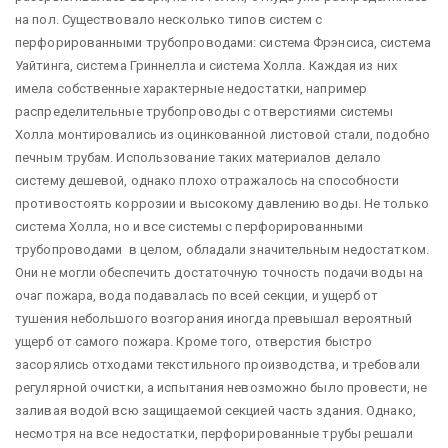
на пол. Существовало несколько типов систем с
перфорированными трубопроводами: система Фрэнсиса, система
Уайтинга, система Гриннелла и система Холла. Каждая из них
имела собственные характерные недостатки, например
распределительные трубопроводы с отверстиями системы
Холла монтировались из оцинкованной листовой стали, подобно
печным трубам. Использование таких материалов делало
систему дешевой, однако плохо отражалось на способности
противостоять коррозии и высокому давлению воды. Не только
система Холла, но и все системы с перфорированными
трубопроводами в целом, обладали значительным недостатком.
Они не могли обеспечить достаточную точность подачи воды на
очаг пожара, вода подавалась по всей секции, и ущерб от
тушения небольшого возгорания иногда превышал вероятный
ущерб от самого пожара. Кроме того, отверстия быстро
засорялись отходами текстильного производства, и требовали
регулярной очистки, а испытания невозможно было провести, не
заливая водой всю защищаемой секцией часть здания. Однако,
несмотря на все недостатки, перфорированные трубы решали