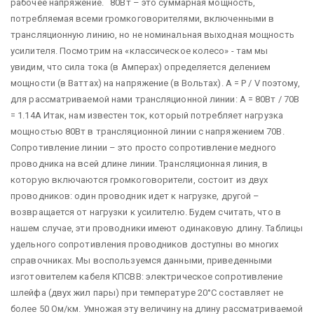
рабочее напряжение. 80Вт – это суммарная мощность,
потребляемая всеми громкоговорителями, включенными в
трансляционную линию, но не номинальная выходная мощность
усилителя. Посмотрим на «классическое колесо» - там мы
увидим, что сила тока (в Амперах) определяется делением
мощности (в Ваттах) на напряжение (в Вольтах). A = P / V поэтому,
для рассматриваемой нами трансляционной линии: А = 80Вт / 70В
= 1.14А Итак, нам известен ток, который потребляет нагрузка
мощностью 80Вт в трансляционной линии с напряжением 70В.
Сопротивление линии – это просто сопротивление медного
проводника на всей длине линии. Трансляционная линия, в
которую включаются громкоговорители, состоит из двух
проводников: один проводник идет к нагрузке, другой –
возвращается от нагрузки к усилителю. Будем считать, что в
нашем случае, эти проводники имеют одинаковую длину. Таблицы
удельного сопротивления проводников доступны во многих
справочниках. Мы воспользуемся данными, приведенными
изготовителем кабеля КПСВВ: электрическое сопротивление
шлейфа (двух жил пары) при температуре 20°С составляет не
более 50 Ом/км. Умножая эту величину на длину рассматриваемой