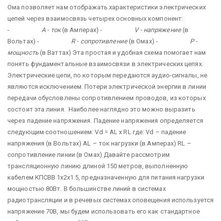
Ома позволяет нам отображать характеристики электрических
цепей через взаимосвязь четырех основных компонент:
-
A -
ток
(в Амперах) -
V -
напряжение
(в
Вольтах) -
R -
сопротивление
(в Омах) -
P -
мощность
(в Ваттах) Эта простая и удобная схема помогает нам
понять фундаментальные взаимосвязи в электрических цепях.
Электрические цепи, по которым передаются аудио-сигналы, не
являются исключением. Потери электрической энергии в линии
передачи обусловлены сопротивлением проводов, из которых
состоит эта линия. Наиболее наглядно это можно выразить
через падение напряжения. Падение напряжения определяется
следующим соотношением: Vd = AL x RL где: Vd – падение
напряжения (в Вольтах) AL – ток нагрузки (в Амперах) RL –
сопротивление линии (в Омах) Давайте рассмотрим
трансляционную линию длиной 150 метров, выполненную
кабелем КПСВВ 1х2х1.5, предназначенную для питания нагрузки
мощностью 80Вт. В большинстве линий в системах
радиотрансляции и в речевых системах оповещения используется
напряжение 70В, мы будем использовать его как стандартное