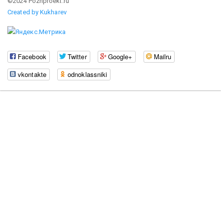
©2024 Pozhproekt.ru
Created by Kukharev
Facebook
Twitter
Google+
Mailru
vkontakte
odnoklassniki