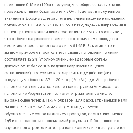
нами линии 0.15 км (150 м), получим, что общее сопротивление
проводов в линии будет равно 7.5 Ом. Подставив полученное
значение в формулу для расчета величины падения напряжения,
получим: Vd = 1.14 А х 7.5 Ом = 8.55 В Итак, падение напряжения в
нашей трансляционной линии составляет 8.55 В. Это означает,
что рабочее напряжении в линии, с которым нам приходится
иметь дело, составляет всего лишь 61.45 В. Заметим, что в
данном примере относительное падение напряжения в линии
составляет 12.2% (уполномоченные надзорные органы
допускают не более 10% падения напряжения в цепях
сигнализации). Потери можно выразить в децибелах (дБ)
следующим образом: SPL = 20 * Log ( Vf / Vi ) где: Vf – рабочее
напряжение в линии с подключенной нагрузкой Vi – исходное
напряжение Результатом является отрицательное число,
выражающее потери. Таким образом, для рассматриваемой нами
линии: SPL = 20 * Log ( 65.42 / 70 ) = -0.58 дБ Потери,
обусловленные сопротивлением проводов, составляют менее
1дБ и это полностью приемлемый результат. В большинстве
случаев при строительстве трансляционных линий допускаются