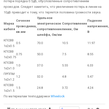
потери порядка 0.5дБ, обусловленные сопротивлением
проводов. Следует заметить, что увеличение потерь в линии на
10дБ приводит к тому, что теряется половина громкости звука.
Удельное
Сечение
Падение
Марка
электрическое
Сопротивление
проводника,
напряжения,
кабеля
сопротивление
линии, Ом
кв.мм
В
шлейфа, Ом/км
КПСВВ
0.5
70.0
10.5
11.97
1х2х0.5
КПСВВ
0.75
50.0
7.5
8.55
1х2х0.75
КПСВВ
1.0
37.0
5.55
6.33
1х2х1.0
ПРППМ
1.2
32.0
4.8
5.47
1х2х1.2
КПСВВ
1.5
24.8
3.72
4.24
1х2х1.5
По материалам техподдержки
Wheelock