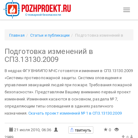
Toggl
naviga
Главная
Статьи и публикации
Подготовка изменений в
СП3.13130.2009
Подготовка изменений в
СП3.13130.2009
В недрах ФГУ ВНИИПО МЧС готовятся изменения в СП3.13130.2009
«Системы противопожарной защиты. Система оповещения и
управления эвакуацией людей при пожаре. Требования пожарной
безопасности». Представляем Вашему вниманию первый проект
изменений. Изменения касаются в основном, раздела № 7,
определяющим типы оповещения в зданиях различного
назначения.
Скачать проект изменений № 1 в СП3.13130.2009
твитнуть
21 июля 2010, 06:36
0
2989
0