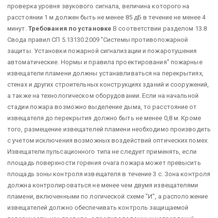
проверка уровня звукового сигнала, величина которого на
расстоянии 1 м должен быть не менее 85 дБ в течение не менее 4
минут.
Требования по установке
В соответствии разделом 13.8
Свода правил СП 5.13130.2009 "Системы противопожарной
защиты. Установки пожарной сигнализации и пожаротушения
автоматические. Нормы и правила проектирования" пожарные
извещатели пламени должны устанавливаться на перекрытиях,
стенах и других строительных конструкциях зданий и сооружений,
а также на технологическом оборудовании. Если на начальной
стадии пожара возможно выделение дыма, то расстояние от
извещателя до перекрытия должно быть не менее 0,8 м. Кроме
того, размещение извещателей пламени необходимо производить
с учетом исключения возможных воздействий оптических помех.
Извещатели пульсационного типа не следует применять, если
площадь поверхности горения очага пожара может превысить
площадь зоны контроля извещателя в течение 3 с. Зона контроля
должна контролироваться не менее чем двумя извещателями
пламени, включенными по логической схеме "И", а расположение
извещателей должно обеспечивать контроль защищаемой