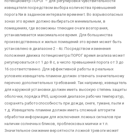
потенциометр ПОРОГ – для регулировки чувствительности
извещателя посредством выбора количества превышений
порога Nи в заданном интервале времени t. Во взрывоопасных
зонах это время должно выбираться минимальным, в
помещениях, где возможны тлеющие очаги возгорания,
устанавливается максимальное время. Для большинства
производственных и жилых помещений это время может быть
установлено в диапазоне 2 - 4с. Посредством изменения
положения движка потенциометра ПОРОГ время анализа может
регулироваться от 1 до 8 с, а число превышений порога от 3 до
16 соответственно. Для эффективной работы в реальных
условиях извещатель пламени должен отвечать значительному
перечню дополнительных требований. Так например, извещатель
для наружной установки должен иметь высокую степень защиты
оболочки, порядка IP65, широкий диапазон рабочих температур,
сохранять работоспособность при дожде, снеге, тумане, пыли и
т.д. Извещатель пламени должен иметь сложный алгоритм
обработки информации для исключения ложных сигналов при
наличии солнечных бликов, проблесковых маячки и т.п.
Значительное снижение вероятности ложной тревоги может