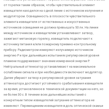
от горелки таким образом, чтобы чувствительный элемент
извещателя находился на одной линии с источником излучения и
модулятором. Освещенность в плоскости чувствительного
элемента извещателя от естественных и искусственных
источников освещения не должна превышать 50 лк. На линии
между источником и извещателем устанавливают затвор,
зажигают метановую горелку, извещатель подключают к
источнику питания и/или пожарному приемно-контрольному
прибору. Радиометром измеряют излучаемую источником
энергию P и при дальнейших испытаниях регулировкой уровня
пламени поддерживают значение измеренной энергии P.
Нейтральный аттенюатор устанавливают на максимальное
ослабление сигнала и при необходимости включают модулятор.
Далее убирают затвор и регулировкой уровня затухания
аттенюатора достигают устойчивого срабатывания извещателя
за время, установленное в технической документации на него, но
не более 30 с. В течение всех дальнейших испытаний с
конкретным типом извещателей затухание аттенюатора не
изменяют. Перемещением извещателя вдоль оптической скамьи