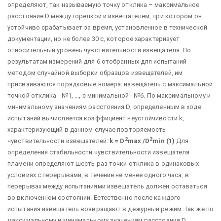
определяют, так называемую точку отклика – максимальное
расстояние D между горелкой и извещателем, при котором он
устойчиво срабатывает за время, установленное в технической
документации, но не более 30 с, которое характеризует
относительный уровень чувствительности извещателя. По
результатам измерений для 6 отобранных для испытаний
методом случайной выборки образцов извещателей, им
присваиваются порядковые номера: извещатель с максимальной
точкой отклика - №1, ..., с минимальной - №6. По максимальному и
минимальному значениям расстояния D, определенным в ходе
испытаний вычисляется коэффициент неустойчивости k,
характеризующий в данном случае повторяемость
2
2
чувствительности извещателей:
k = D
max /D
min (1)
Для
определения стабильности чувствительности извещателя
пламени определяют шесть раз точки отклика в одинаковых
условиях с перерывами, в течение не менее одного часа, в
перерывах между испытаниями извещатель должен оставаться
во включенном состоянии. Естественно после каждого
испытания извещатель возвращают в дежурный режим. Так же по
максимальному и минимальному значениям расстояния D,