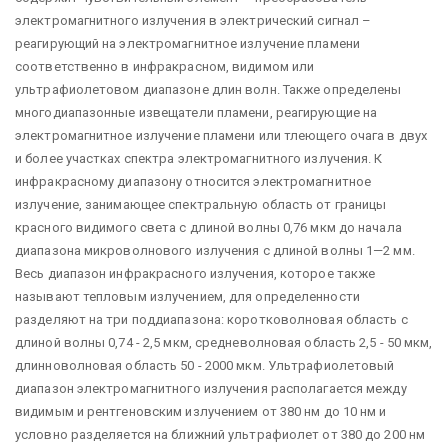
электромагнитного излучения в электрический сигнал –
реагирующий на электромагнитное излучение пламени
соответственно в инфракрасном, видимом или
ультрафиолетовом диапазоне длин волн. Также определены
многодиапазонные извещатели пламени, реагирующие на
электромагнитное излучение пламени или тлеющего очага в двух
и более участках спектра электромагнитного излучения. К
инфракрасному диапазону относится электромагнитное
излучение, занимающее спектральную область от границы
красного видимого света с длиной волны 0,76 мкм до начала
диапазона микроволнового излучения с длиной волны 1—2 мм.
Весь диапазон инфракрасного излучения, которое также
называют тепловым излучением, для определенности
разделяют на три поддиапазона: коротковолновая область с
длиной волны 0,74 - 2,5 мкм, средневолновая область 2,5 - 50 мкм,
длинноволновая область 50 - 2000 мкм. Ультрафиолетовый
диапазон электромагнитного излучения располагается между
видимым и рентгеновским излучением от 380 нм до 10 нм и
условно разделяется на ближний ультрафиолет от 380 до 200 нм