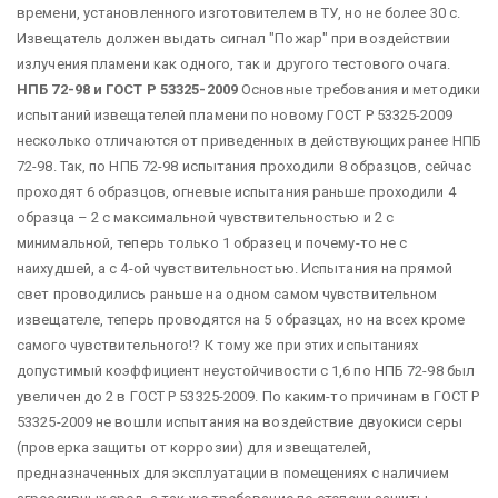
времени, установленного изготовителем в ТУ, но не более 30 с.
Извещатель должен выдать сигнал "Пожар" при воздействии
излучения пламени как одного, так и другого тестового очага.
НПБ 72-98 и ГОСТ Р 53325-2009
Основные требования и методики
испытаний извещателей пламени по новому ГОСТ Р 53325-2009
несколько отличаются от приведенных в действующих ранее НПБ
72-98. Так, по НПБ 72-98 испытания проходили 8 образцов, сейчас
проходят 6 образцов, огневые испытания раньше проходили 4
образца – 2 с максимальной чувствительностью и 2 с
минимальной, теперь только 1 образец и почему-то не с
наихудшей, а с 4-ой чувствительностью. Испытания на прямой
свет проводились раньше на одном самом чувствительном
извещателе, теперь проводятся на 5 образцах, но на всех кроме
самого чувствительного!? К тому же при этих испытаниях
допустимый коэффициент неустойчивости с 1,6 по НПБ 72-98 был
увеличен до 2 в ГОСТ Р 53325-2009. По каким-то причинам в ГОСТ Р
53325-2009 не вошли испытания на воздействие двуокиси серы
(проверка защиты от коррозии) для извещателей,
предназначенных для эксплуатации в помещениях с наличием