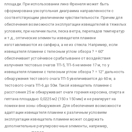
площади. При использовании линз Френеля может быть
сформирована узкоугольная диаграмма направленности с
соответствующим увеличением чувствительности. Причем для
обеспечения возможности эксплуатации извещателей в тяжелых
условиях, при наличии пыли, песка ветра, перепадов температур
и т.д., оптические элементы извещателя пламени
изготавливаются из сапфира, а не из стекла. Например, если
извещателя пламени с телесным углом обзора ? = 60°
обеспечивает устойчивое срабатывание от воздействия
излучения тестовых очагов ТП-5, ТП-6 не менее 17 м, то у
извещателя пламени с телесным углом обзора ? = 12° дальность
обнаружения тестового очага ТП-5 увеличивается до 60 м, а
тестового очага ТП-6 до 50м. Такой извещатель пламени с
расстояния 25 м обнаруживает очаги горения керосина, спирта и
гептана площадью 0,0225 м2 (150 х 150 мм) и не реагирует на
помехи вне зоны обнаружения. Для обеспечения возможности
адаптации извещателя пламени к различным условиям
эксплуатации извещатель пламени может содержать
дополнительные регулировочные элементы, например,