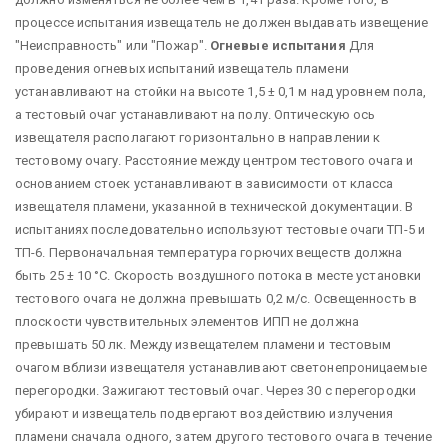
процессе испытания извещатель не должен выдавать извещение
"Неисправность" или "Пожар".
Огневые испытания
Для
проведения огневых испытаний извещатель пламени
устанавливают на стойки на высоте 1,5 ± 0,1 м над уровнем пола,
а тестовый очаг устанавливают на полу. Оптическую ось
извещателя располагают горизонтально в направлении к
тестовому очагу. Расстояние между центром тестового очага и
основанием стоек устанавливают в зависимости от класса
извещателя пламени, указанной в технической документации. В
испытаниях последовательно используют тестовые очаги ТП-5 и
ТП-6. Первоначальная температура горючих веществ должна
быть 25 ± 10 °С. Скорость воздушного потока в месте установки
тестового очага не должна превышать 0,2 м/с. Освещенность в
плоскости чувствительных элементов ИПП не должна
превышать 50 лк. Между извещателем пламени и тестовым
очагом вблизи извещателя устанавливают светонепроницаемые
перегородки. Зажигают тестовый очаг. Через 30 с перегородки
убирают и извещатель подвергают воздействию излучения
пламени сначала одного, затем другого тестового очага в течение