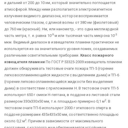
и дальний от 200 до 10 нм, который значительно поглощается
атмосферой. Между ними располагается электромагнитное
излучение видимого диапазона, которое воспринимается
человеческим глазом, с длиной волны от 380 нм (фиолетовый)
до 760 нм (красный). Нм, или нанометр, - это одна миллиардной
-9
-3
часть метра, т. е. равна 10
м или тысячная часть микрона 10
мкм. Видимый диапазон в извещателях пламени практически не
используется из-за значительного уровня помех, создаваемых
различными осветительными приборами.
Класс пожарного
извещателя пламени
По ГОСТ Р 53325-2009 извещатель пламени
должен обнаруживать тестовые очаги пожара ТП-5 (горение
легковоспламеняющейся жидкости с выделением дыма) и ТП-6
(горение легковоспламеняющейся жидкости без выделения
дыма) в соответствии с приложением Н. В тестовом очаге ТП-5
используют 650 г смеси Н-гептана, в поддоне из листовой стали
2
размером 330x330x50 мм, т.е. площадью примерно 0,1 м
. В
тестовом очаге ТП-6 используют 2000 г этилового спирта в
поддоне размерами 435x435x50 мм, соответственно площадью
2
около 0,2 м
. Причем в зависимости от максимального
расстояния, с которого еще обеспечивается устойчивое