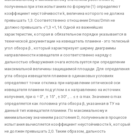
полученных при этих испытаниях по формуле (1) определяют
коэффициент неустойчивости k, величина которого не должна
превышать 1,3. Соответственно отношение Dmax/Dmin не
должно превышать √1,3 ≈1,14. Одной из важнейших
характеристик, которая в обязательном порядке указывается в
технической документации на извещатель пламени - это телесный
угол обзора β , который характеризует ширину диаграммы
направленности извещателя и соответственно наряду с
дальностью обнаружения очага используется при определении
максимальной величины защищаемой площади. Для определения
угла обзора извещателя пламени в одинаковых условиях
определяют точки отклика при направлении оптической оси
извещателя пламени под углом α к направлению на источник
излучения, при α = 0° , ± 15° , ± 30° , … ≤ ± α max. Значение α max
определяется как половина угла обзора β, указанная в ТУ на
данный тип извещателя пламени. По максимальному и
минимальному значениям расстояния D, полученным в процессе
испытания вычисляется коэффициент неустойчивости k, который
не должен превышать 2,0. Таким образом, дальность