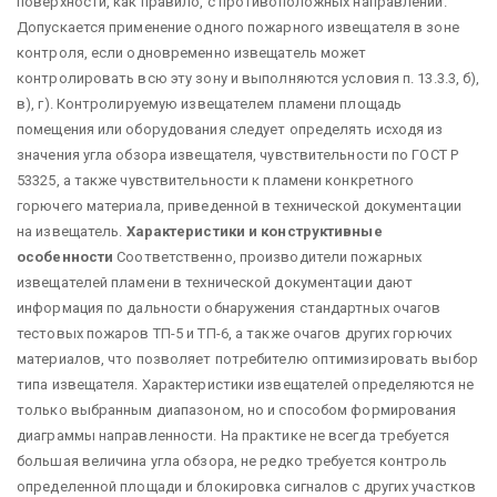
поверхности, как правило, с противоположных направлений.
Допускается применение одного пожарного извещателя в зоне
контроля, если одновременно извещатель может
контролировать всю эту зону и выполняются условия п. 13.3.3, б),
в), г). Контролируемую извещателем пламени площадь
помещения или оборудования следует определять исходя из
значения угла обзора извещателя, чувствительности по ГОСТ Р
53325, а также чувствительности к пламени конкретного
горючего материала, приведенной в технической документации
на извещатель.
Характеристики и конструктивные
особенности
Соответственно, производители пожарных
извещателей пламени в технической документации дают
информация по дальности обнаружения стандартных очагов
тестовых пожаров ТП-5 и ТП-6, а также очагов других горючих
материалов, что позволяет потребителю оптимизировать выбор
типа извещателя. Характеристики извещателей определяются не
только выбранным диапазоном, но и способом формирования
диаграммы направленности. На практике не всегда требуется
большая величина угла обзора, не редко требуется контроль
определенной площади и блокировка сигналов с других участков