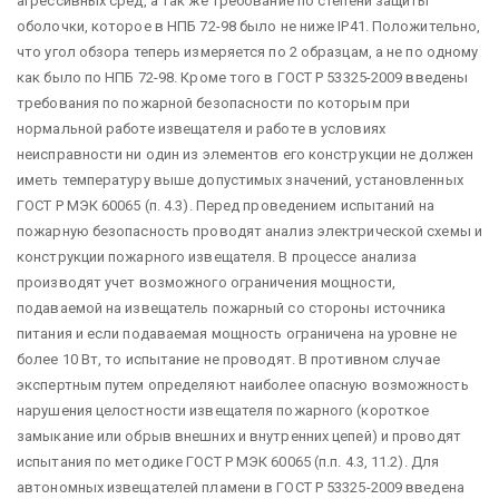
агрессивных сред, а так же требование по степени защиты
оболочки, которое в НПБ 72-98 было не ниже IP41. Положительно,
что угол обзора теперь измеряется по 2 образцам, а не по одному
как было по НПБ 72-98. Кроме того в ГОСТ Р 53325-2009 введены
требования по пожарной безопасности по которым при
нормальной работе извещателя и работе в условиях
неисправности ни один из элементов его конструкции не должен
иметь температуру выше допустимых значений, установленных
ГОСТ Р МЭК 60065 (п. 4.3). Перед проведением испытаний на
пожарную безопасность проводят анализ электрической схемы и
конструкции пожарного извещателя. В процессе анализа
производят учет возможного ограничения мощности,
подаваемой на извещатель пожарный со стороны источника
питания и если подаваемая мощность ограничена на уровне не
более 10 Вт, то испытание не проводят. В противном случае
экспертным путем определяют наиболее опасную возможность
нарушения целостности извещателя пожарного (короткое
замыкание или обрыв внешних и внутренних цепей) и проводят
испытания по методике ГОСТ Р МЭК 60065 (п.п. 4.3, 11.2). Для
автономных извещателей пламени в ГОСТ Р 53325-2009 введена