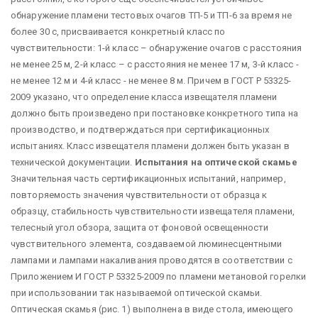
обнаружение пламени тестовых очагов ТП-5 и ТП-6 за время не
более 30 с, присваивается конкретный класс по
чувствительности: 1-й класс – обнаружение очагов с расстояния
не менее 25 м, 2-й класс – с расстояния не менее 17 м, 3-й класс -
не менее 12 м и 4-й класс - не менее 8 м. Причем в ГОСТ Р 53325-
2009 указано, что определение класса извещателя пламени
должно быть произведено при постановке конкретного типа на
производство, и подтверждаться при сертификационных
испытаниях. Класс извещателя пламени должен быть указан в
технической документации.
Испытания на оптической скамье
Значительная часть сертификационных испытаний, например,
повторяемость значения чувствительности от образца к
образцу, стабильность чувствительности извещателя пламени,
телесный угол обзора, защита от фоновой освещенности
чувствительного элемента, создаваемой люминесцентными
лампами и лампами накаливания проводятся в соответствии с
Приложением И ГОСТ Р 53325-2009 по пламени метановой горелки
при использовании так называемой оптической скамьи.
Оптическая скамья (рис. 1) выполнена в виде стола, имеющего