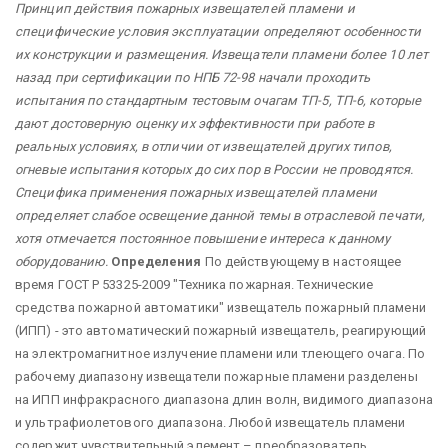
Принцип действия пожарных извещателей пламени и
специфические условия эксплуатации определяют особенности
их конструкции и размещения. Извещатели пламени более 10 лет
назад при сертификации по НПБ 72-98 начали проходить
испытания по стандартным тестовым очагам ТП-5, ТП-6, которые
дают достоверную оценку их эффективности при работе в
реальных условиях, в отличии от извещателей других типов,
огневые испытания которых до сих пор в России не проводятся.
Специфика применения пожарных извещателей пламени
определяет слабое освещение данной темы в отраслевой печати,
хотя отмечается постоянное повышение интереса к данному
оборудованию.
Определения
По действующему в настоящее
время ГОСТ Р 53325-2009 "Техника пожарная. Технические
средства пожарной автоматики" извещатель пожарный пламени
(ИПП) - это автоматический пожарный извещатель, реагирующий
на электромагнитное излучение пламени или тлеющего очага. По
рабочему диапазону извещатели пожарные пламени разделены
на ИПП инфракрасного диапазона длин волн, видимого диапазона
и ультрафиолетового диапазона. Любой извещатель пламени
содержит чувствительный элемент – преобразователь