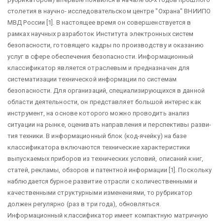
столетия в научно- исследовательском центре "Охрана" ВНИИПО
МВД России [1]. В настоящее время он совершенствуется в
рамках научных разработок Института электрон­ных систем
безопасности, готовящего кадры по производству и оказанию
услуг в сфере обеспечения безопасности. Информационный
классификатор является отраслевым и предназначен для
систематизации технической информации по системам
безопасности. Для организаций, специализирующихся в данной
области деятельности, он пред­ставляет большой интерес как
инструмент, на основе которого можно прово­дить анализ
ситуации на рынке, оценивать направления и перспективы разви­
тия техники. В информационный блок (код-ячейку) на базе
классификатора включаются технические характеристики
выпускаемых приборов из техниче­ских условий, описаний книг,
статей, рекламы, обзоров и патентной информа­ции [1]. Поскольку
наблюдается бурное развитие отрасли с количественными и
качественными структурными изменениями, то рубрикатор
должен регулярно (раз в три года), обновляться.
Информационный классификатор имеет компактную матричную