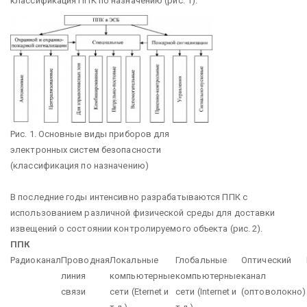
классификация ППК по назначению (рис. 1).
Рис. 1. Основные виды приборов для
электронных систем безопасности
(классификация по назначению)
В последние годы интенсивно разрабатываются ППК с
использованием различной физической среды для доставки
извещений о состоянии контроли­руемого объекта (рис. 2).
ППК
Радиоканал
Проводная
Локальные
Глобальные
Оптический
линия
компьютерные
компьютерные
канал
связи
сети (Eternet и
сети (Internet и
(оптоволокно)