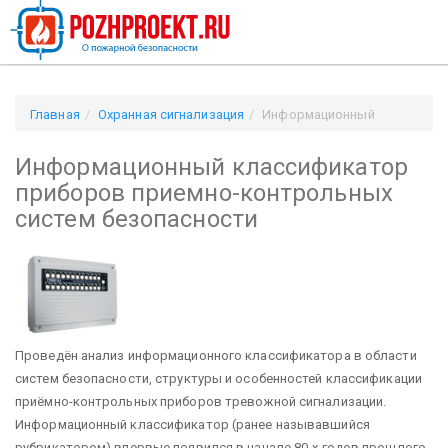
Главная
Охранная сигнализация
Информационный
классификатор приборов приемно-контрольных систем
Информационный классификатор
безопасности
приборов приемно-контрольных
систем безопасности
Проведён анализ информационного классификатора в области
систем безопасности, структуры и особенностей классификации
приёмно-контрольных приборов тревожной сигнализации.
Информационный классификатор (ранее называвшийся
рубрикатором) впервые появился в начале 80-х годов прошлого