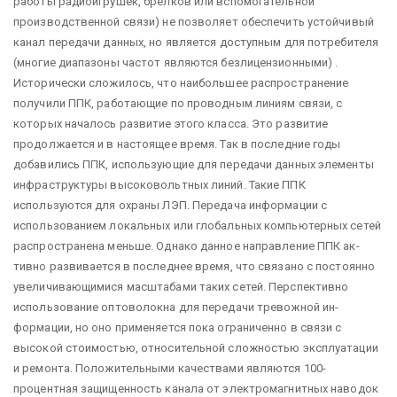
работы радиоигрушек, брелков или вспомогательной
производст­венной связи) не позволяет обеспечить устойчивый
канал передачи данных, но является доступным для потребителя
(многие диапазоны частот являются без­лицензионными) .
Исторически сложилось, что наибольшее распространение
получили ППК, работающие по проводным линиям связи, с
которых началось развитие этого класса. Это развитие
продолжается и в настоящее время. Так в последние годы
добавились ППК, использующие для передачи данных элементы
инфра­структуры высоковольтных линий. Такие ППК
используются для охраны ЛЭП. Передача информации с
использованием локальных или глобальных ком­пьютерных сетей
распространена меньше. Однако данное направление ППК ак­
тивно развивается в последнее время, что связано с постоянно
увеличивающи­мися масштабами таких сетей. Перспективно
использование оптоволокна для передачи тревожной ин­
формации, но оно применяется пока ограниченно в связи с
высокой стоимо­стью, относительной сложностью эксплуатации
и ремонта. Положительными качествами являются 100-
процентная защищенность канала от электромагнит­ных наводок