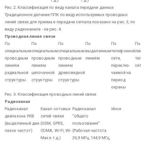
т.д.)
т.д.)
Рис. 2. Классификация по виду канала передачи данных
Традиционное деление ППК по виду используемых проводных
линий связи для приема и передачи сигнала показано на рис. 3, по
виду радиоканала - на рис. 4.
Проводная линия связи
По
По
По
По
По
По
специальным
специальным
специальным
выделенным
телефонной
ли
проводным
проводным
проводным
линиям
сети,
те
ли­ниям
ли­ниям
ли­ниям
переклю­
се
радиальной
цепочечной
древовидной
чаемой на
структуры
структуры
структуры
период
охраны
Рис. 3. Классификация проводных линий связи
Радиоканал
Радиоканал
Канал сотовых
Радиоканал
Иное
диапазона УКВ
сетей связи
"общего
(выделенный диа­
(GSM, GPRS,
пользования"
пазон частот)
CDMA, Wi-Fi, Wi-
(Рабочая частота
Max и т.д.)
26,9 МГц, 144,9 МГц,