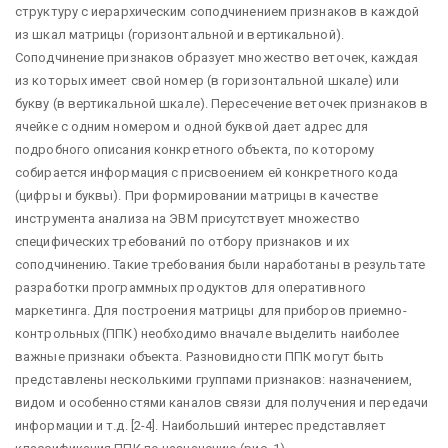
струк­туру с иерархическим соподчинением признаков в каждой
из шкал матрицы (горизонтальной и вертикальной).
Соподчинение признаков образует множест­во веточек, каждая
из которых имеет свой номер (в горизонтальной шкале) или
букву (в вертикальной шкале). Пересечение веточек признаков в
ячейке с од­ним номером и одной буквой дает адрес для
подробного описания конкретного объекта, по которому
собирается информация с присвоением ей конкретного кода
(цифры и буквы). При формировании матрицы в качестве
инструмента анализа на ЭВМ присутствует множество
специфических требований по отбору признаков и их
соподчинению. Такие требования были наработаны в результате
разработки программных продуктов для оперативного
маркетинга. Для построения матрицы для приборов приемно-
контрольных (ППК) не­обходимо вначале выделить наиболее
важные признаки объекта. Разновидности ППК могут быть
представлены несколькими группами признаков: назначением,
видом и особенностями каналов связи для получения и передачи
информации и т.д. [2-4]. Наибольший интерес представляет