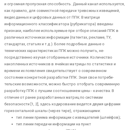
и огромная пропускная способность. Данный канал используется,
как правило, для совместной передачи тревожных извещений,
видеоданных и цифровых данных от ППК. В матрице
информационного классификатора (рубрикатора) введены
признаки, наиболее используемые при отборе описаний ППК в
различных ис­точниках информации (патентах, рекламе, ТУ,
стандартах, статьях и т.д.). Более подробные данные о
технических характеристиках ППК можно получить, не­
посредственно изучая отобранные источники. Количество
накопленных источ­ников в ячейках матрицы по статистике и
времени их появления свидетельству­ет о современном
состоянии конкретной разработки ППК. Зная свои потреби­
тельские возможности, можно быстро отобрать современную
разработку ППК с лучшим соотношением цены - качества. В
отличие от ранее разработанных матриц по системам
безопасности [1, 2], здесь кодирование ведется двумя цифрами
горизонтальной шкалы (через тире), отражающими:
тип линии приема информации с извещателей (шлейфов);
тип линии передачи информации на пункт