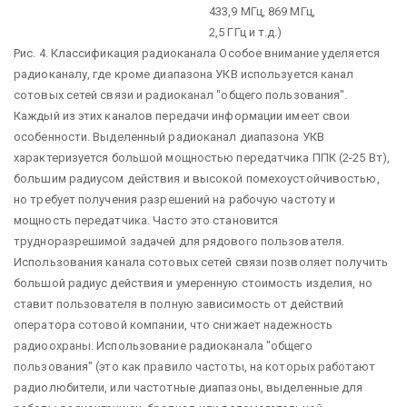
433,9 МГц, 869 МГц,
2,5 ГГц и т.д.)
Рис. 4. Классификация радиоканала Особое внимание уделяется
радиоканалу, где кроме диапазона УКВ ис­пользуется канал
сотовых сетей связи и радиоканал "общего пользования".
Каждый из этих каналов передачи информации имеет свои
особенности. Выделенный радиоканал диапазона УКВ
характеризуется большой мощ­ностью передатчика ППК (2-25 Вт),
большим радиусом действия и высокой помехоустойчивостью,
но требует получения разрешений на рабочую частоту и
мощность передатчика. Часто это становится
трудноразрешимой задачей для рядового пользователя.
Использования канала сотовых сетей связи позволяет получить
большой радиус действия и умеренную стоимость изделия, но
ставит пользователя в полную зависимость от действий
оператора сотовой компании, что снижает на­дежность
радиоохраны. Использование радиоканала "общего
пользования" (это как правило час­тоты, на которых работают
радиолюбители, или частотные диапазоны, выде­ленные для