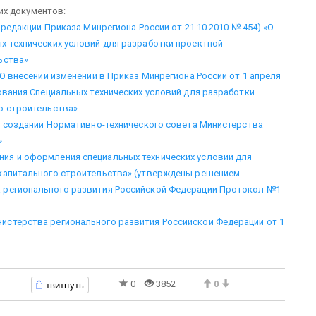
их документов:
 редакции Приказа Минрегиона России от 21.10.2010 № 454) «О
х технических условий для разработки проектной
ьства»
«О внесении изменений в Приказ Минрегиона России от 1 апреля
сования Специальных технических условий для разработки
о строительства»
«О создании Нормативно-технического совета Министерства
»
ия и оформления специальных технических условий для
 капитального строительства» (утверждены решением
 регионального развития Российской Федерации Протокол №1
истерства регионального развития Российской Федерации от 1
твитнуть
0
3852
0