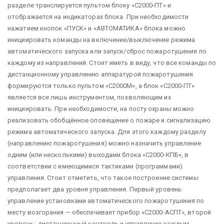
разделе транслируется пультом блоку «С2000-ПТ» и
отображается на индикаторах блока. При необходимости
нажатием кнопок «ПУСК» и «АВТОМАТИКА» блока можно
инициировать команды на включение/выключение режима
автоматического запуска или запуск/сброс пожаротушения по
каждому из направлений. Стоит иметь в виду, что все команды по
дистанционному управлению аппаратурой пожаротушения
формируются только пультом «С2000М», а блок «С2000-ПТ»
является все лишь инструментом, позволяющим их
инициировать. При необходимости, на посту охраны можно
реализовать обобщённое оповещение о пожаре и сигнализацию
режима автоматического запуска. Для этого каждому разделу
(направлению пожаротушения) можно назначить управление
одним (или несколькими) выходами блока «С2000-КПБ», в
соответствии с имеющимися тактиками (программами)
управления. Стоит отметить, что такое построение системы
предполагает два уровня управления. Первый уровень:
управление установками автоматического пожаротушения по
месту возгорания — обеспечивает прибор «С2000-АСПТ», второй
уровень: дистанционный контроль и управление каждым