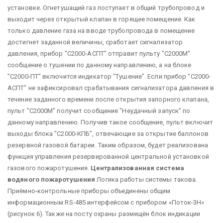
установке. Огнетушащий газ поступает в общий трубопровод и
выходит через открытый клапан в горящее помещение. Как
только давление газа на вводе трубопровода в помещение
достигнет заданной величины, сработает сигнализатор
давления, прибор "С2000-АСПТ" отправит пульту "С2000М"
сообщение о тушении по данному направлению, а на блоке
"С2000-ПТ" включится индикатор "Тушение". Если прибор "С2000-
АСПТ" не зафиксировал срабатывания сигнализатора давления в
течение заданного времени после открытия запорного клапана,
пульт "С2000М" получит сообщение "Неудачный запуск" по
данному направлению. Получив такое сообщение, пульт включит
выходы блока "С2000-КПБ", отвечающие за открытие баллонов
резервной газовой батареи. Таким образом, будет реализована
функция управления резервированной центральной установкой
газового пожаротушения.
Централизованная система
водяного пожаротушения
Логика работы системы такова.
Приёмно-контрольные приборы объединены общим
информационным RS-485 интерфейсом с прибором «Поток-3Н»
(рисунок 6). Также на посту охраны размещён блок индикации